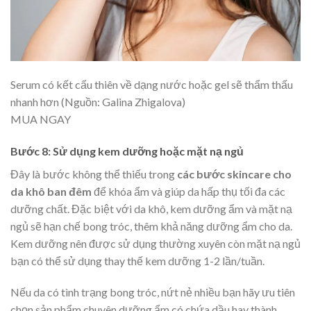
Serum có kết cấu thiên về dạng nước hoặc gel sẽ thẩm thấu
nhanh hơn (Nguồn: Galina Zhigalova)
MUA NGAY
Bước 8: Sử dụng kem dưỡng hoặc mặt nạ ngủ
Đây là bước không thể thiếu trong
các bước skincare cho
da khô ban đêm
để khóa ẩm và giúp da hấp thụ tối đa các
dưỡng chất. Đặc biệt với da khô, kem dưỡng ẩm và mặt nạ
ngủ sẽ hạn chế bong tróc, thêm khả năng dưỡng ẩm cho da.
Kem dưỡng nên được sử dụng thường xuyên còn mặt nạ ngủ
bạn có thể sử dụng thay thế kem dưỡng 1-2 lần/tuần.
Nếu da có tình trạng bong tróc, nứt nẻ nhiều bạn hãy ưu tiên
chọn sản phẩm chuyên dưỡng ẩm có chứa dầu hay thành