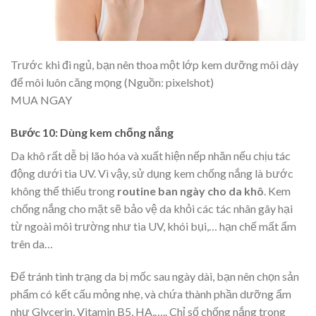
Trước khi đi ngủ, bạn nên thoa một lớp kem dưỡng môi dày
để môi luôn căng mọng (Nguồn: pixelshot)
MUA NGAY
Bước 10: Dùng kem chống nắng
Da khô rất dễ bị lão hóa và xuất hiện nếp nhăn nếu chịu tác
động dưới tia UV. Vì vậy, sử dụng kem chống nắng là bước
không thể thiếu trong
routine ban ngày cho da khô
. Kem
chống nắng cho mặt sẽ bảo vệ da khỏi các tác nhân gây hại
từ ngoài môi trường như tia UV, khói bụi,… hạn chế mất ẩm
trên da…
Để tránh tình trạng da bị mốc sau ngày dài, bạn nên chọn sản
phẩm có kết cấu mỏng nhẹ, và chứa thành phần dưỡng ẩm
như Glycerin, Vitamin B5, HA,….. Chỉ số chống nắng trong