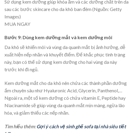
Sử dụng kem dưỡng giúp khóa ẩm và các dưỡng chất trên da
sau các bước skincare cho da khô ban đêm (Nguồn: Getty
Images)
MUA NGAY
Bước 9: Dùng kem dưỡng mắt và kem dưỡng môi
Da khô sẽ khiến môi và vùng da quanh mắt bị ảnh hưởng, dễ
xuất hiện nếp nhăn và khuyết điểm. Để khắc phục tình trạng
này, bạn có thể sử dụng kem dưỡng cho hai vùng da này
trước khi đi ngủ.
Kem dưỡng mắt cho da khô nên chứa các thành phần dưỡng
ẩm chuyên sâu như Hyaluronic Acid, Glycerin, Panthenol,…
Ngoài ra, một số kem dưỡng có chứa vitamin E, Peptide hay
Niacinamide sẽ giúp vùng da quanh mắt mịn màng, ngừa lão
hóa, và giảm thiểu các nếp nhăn.
Tìm hiểu thêm:
Gợi ý cách vệ sinh ghế sofa tại nhà siêu tiết