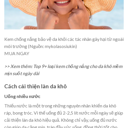
Kem chống nắng bảo vệ da khỏi các tác nhân gây hại từ ngoài
môi trường (Nguồn: mykolasosiukin)
MUA NGAY
>> Xem thêm: Top 9+ loại kem chống nắng cho da khô mềm
mịn suốt ngày dài
Cách cải thiện làn da khô
Uống nhiều nước
Thiếu nước là một trong những nguyên nhân khiến da khô
ráp, bong tróc. Vì thế uống đủ 2-2,5 lít nước mỗi ngày sẽ giúp
cải thiện làn da khô hiệu quả. Không chỉ vậy, uống đủ nước
còn giúp da căng mịn, tràn đầy sức sống, đồng thời tốt cho