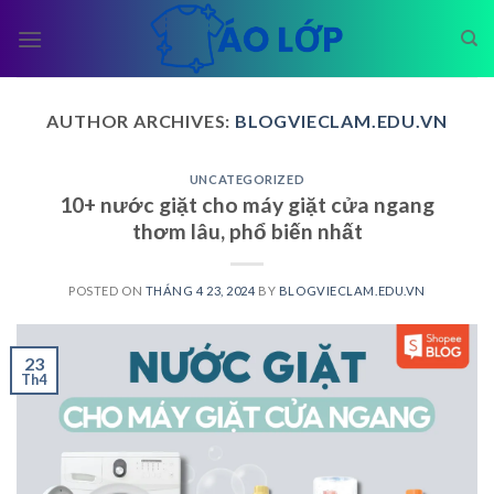
Skip
to
content
AUTHOR ARCHIVES:
BLOGVIECLAM.EDU.VN
UNCATEGORIZED
10+ nước giặt cho máy giặt cửa ngang
thơm lâu, phổ biến nhất
POSTED ON
THÁNG 4 23, 2024
BY
BLOGVIECLAM.EDU.VN
23
Th4