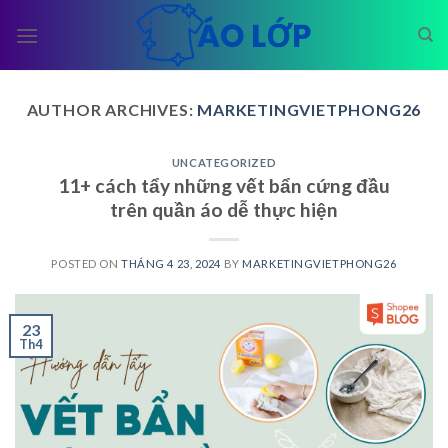
Skip
to
content
AUTHOR ARCHIVES:
MARKETINGVIETPHONG26
UNCATEGORIZED
11+ cách tẩy những vết bẩn cứng đầu
trên quần áo dễ thực hiện
POSTED ON
THÁNG 4 23, 2024
BY
MARKETINGVIETPHONG26
23
Th4