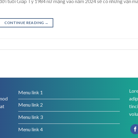
 đời tuổi Giáp Tý 1984 nữ mạng vào năm 2024 sẽ có những vận m
CONTINUE READING
→
Lore
Menu link 1
smod
adip
Menu link 2
rat
tinc
volu
Menu link 3
Menu link 4