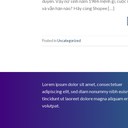
duyên. Vậy nữ sinh năm 1984 mệnh gì, cuộc
và vận hạn nào? Hãy cùng Shopee […]
Posted in
Uncategorized
Lorem ipsum dolor sit amet, consectetuer
adipiscing elit, sed diam nonummy nibh eui
tincidunt ut laoreet dolore magna aliquam e
volutpat.