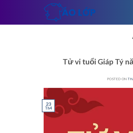
Skip
to
content
Tử vi tuổi Giáp Tý 
POSTED ON
TH
23
Th4