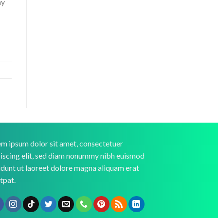
ay
m ipsum dolor sit amet, consectetuer
iscing elit, sed diam nonummy nibh euismod
idunt ut laoreet dolore magna aliquam erat
tpat.