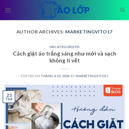
Skip
to
content
AUTHOR ARCHIVES:
MARKETINGVITO17
UNCATEGORIZED
Cách giặt áo trắng sáng như mới và sạch
không tì vết
POSTED ON
THÁNG 4 23, 2024
BY
MARKETINGVITO17
23
Th4