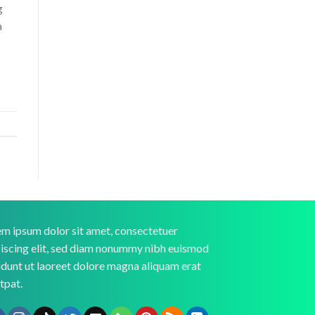
g
à
m ipsum dolor sit amet, consectetuer
iscing elit, sed diam nonummy nibh euismod
idunt ut laoreet dolore magna aliquam erat
tpat.