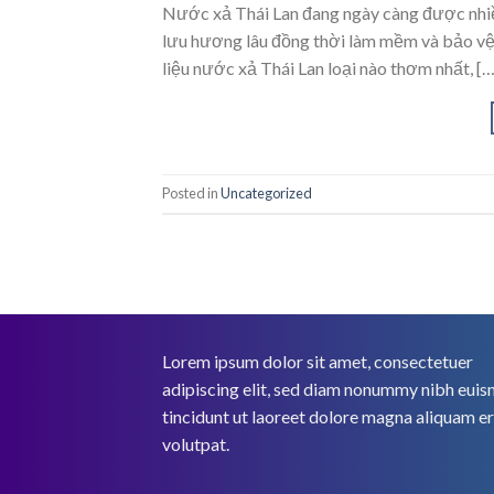
Nước xả Thái Lan đang ngày càng được nhiề
lưu hương lâu đồng thời làm mềm và bảo vệ v
liệu nước xả Thái Lan loại nào thơm nhất, […
Posted in
Uncategorized
Lorem ipsum dolor sit amet, consectetuer
adipiscing elit, sed diam nonummy nibh eui
tincidunt ut laoreet dolore magna aliquam e
volutpat.