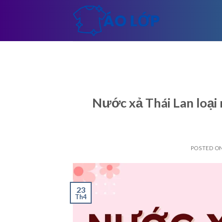
Skip
to
content
Nước xả Thái Lan loại
POSTED O
23
Th4