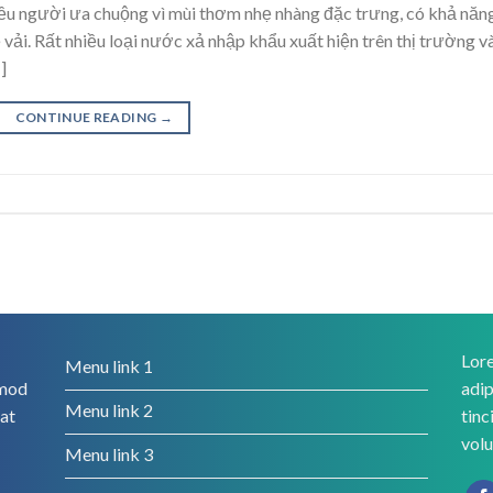
u người ưa chuộng vì mùi thơm nhẹ nhàng đặc trưng, có khả năn
ải. Rất nhiều loại nước xả nhập khẩu xuất hiện trên thị trường v
]
CONTINUE READING
→
Lore
Menu link 1
smod
adip
Menu link 2
rat
tinc
volu
Menu link 3