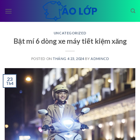
Skip
to
content
UNCATEGORIZED
Bật mí 6 dòng xe máy tiết kiệm xăng
POSTED ON
THÁNG 4 23, 2024
BY
ADMINCD
23
Th4