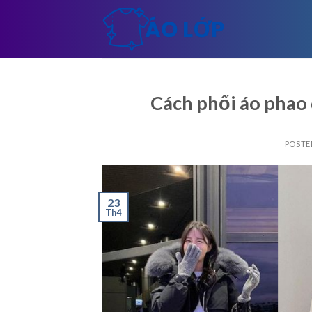
Skip
to
content
Cách phối áo phao
POSTE
23
Th4