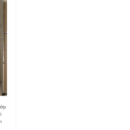
lớp
ì
h