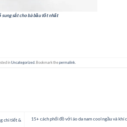
sung sắt cho bà bầu tốt nhất
sted in
Uncategorized
. Bookmark the
permalink
.
15+ cách phối đồ với áo da nam cool ngầu và khí 
 chi tiết &