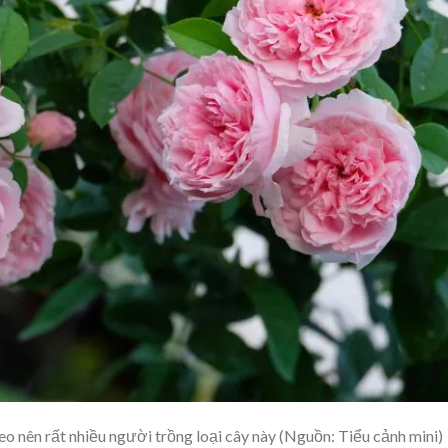
leo nên rất nhiều người trồng loại cây này (Nguồn: Tiểu cảnh mini)