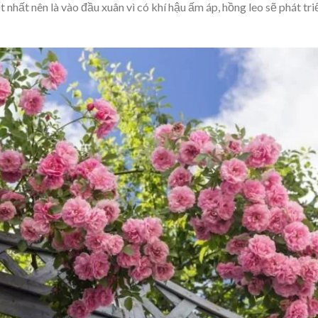
nhất nên là vào đầu xuân vì có khí hậu ấm áp, hồng leo sẽ phát tri