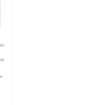
at)
hát
ạn