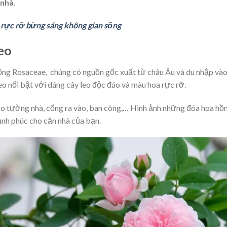
 nhà.
 rực rỡ bừng sáng không gian sống
eo
 hồng Rosaceae, chúng có nguồn gốc xuất từ châu Âu và du nhập và
o nổi bật với dáng cây leo độc đáo và màu hoa rực rỡ.
cho tường nhà, cổng ra vào, ban công,… Hình ảnh những đóa hoa hồ
ạnh phúc cho căn nhà của bạn.