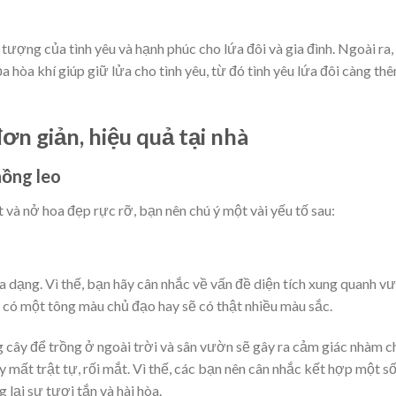
 tượng của tình yêu và hạnh phúc cho lứa đôi và gia đình. Ngoài ra,
a hòa khí giúp giữ lửa cho tình yêu, từ đó tình yêu lứa đôi càng th
ơn giản, hiệu quả tại nhà
hồng leo
và nở hoa đẹp rực rỡ, bạn nên chú ý một vài yếu tố sau:
a dạng. Vì thế, bạn hãy cân nhắc về vấn đề diện tích xung quanh v
, có một tông màu chủ đạo hay sẽ có thật nhiều màu sắc.
g cây để trồng ở
ngoài trời và sân vườn
sẽ gây ra cảm giác nhàm c
y mất trật tự, rối mắt. Vì thế, các bạn nên cân nhắc kết hợp một s
lại sự tươi tắn và hài hòa.