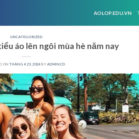
AOLOP.EDU.VN
UNCATEGORIZED
kiểu áo lên ngôi mùa hè năm nay
D ON
THÁNG 4 23, 2024
BY
ADMINCD