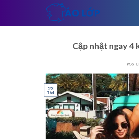
Skip
to
content
Cập nhật ngay 4 
POSTE
23
Th4