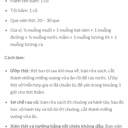
Hành tím băm: 1 củ
Tỏi băm: 1 củ
Que xiên thịt: 20 – 30 que
Gia vị: ½ muỗng muối + 1 muỗng hạt nêm + 1 muỗng
đường + ½ muỗng nước mắm + 1 muỗng tương ớt + 1
muỗng tương cà
Cách làm:
Ướp thịt:
thịt ba rọi sau khi mua về, bạn rửa sạch, cắt
thành những miếng vuông vừa ăn rồi để ráo nước. Ướp
thịt với hỗn hợp gia vị đã chuẩn bị, để yên trong khoảng 1
giờ cho thịt thấm.
Sơ chế rau củ:
bạn rửa sạch ớt chuông và hành tây. Sau đó
bóc vỏ hành tây và bỏ lõi ớt chuông, cắt thành miếng
vuông vừa ăn.
Xiên thịt và nướng bằng nồi chiên không dầu:
Bạn xiên