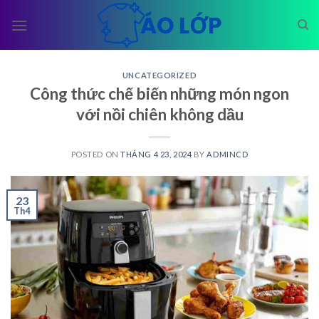
Skip
to
content
UNCATEGORIZED
Công thức chế biến những món ngon
với nồi chiên không dầu
POSTED ON
THÁNG 4 23, 2024
BY
ADMINCD
23
Th4