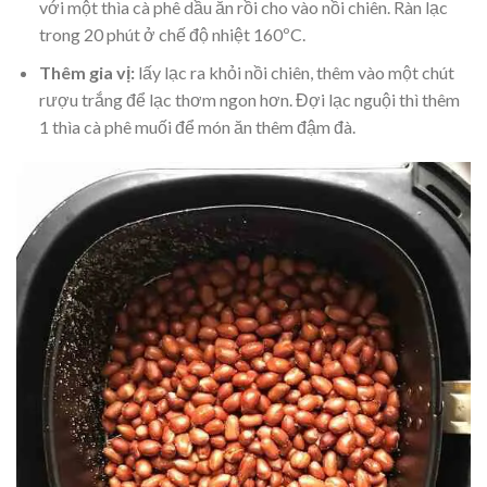
với một thìa cà phê dầu ăn rồi cho vào nồi chiên. Ràn lạc
trong 20 phút ở chế độ nhiệt 160ºC.
Thêm gia vị:
lấy lạc ra khỏi nồi chiên, thêm vào một chút
rượu trắng để lạc thơm ngon hơn. Đợi lạc nguội thì thêm
1 thìa cà phê muối để món ăn thêm đậm đà.