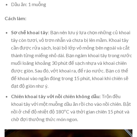
Dầu ăn: 1 muỗng
Cách làm:
Sơ chế khoai tây
: Bạn nên lưu ý lựa chọn những củ khoai
tây còn tươi, vỏ trơn nhẵn và chưa bị lên mầm. Khoai tây
cần được rửa sạch, loại bỏ lớp vỏ mỏng bên ngoài và cắt
thành từng miếng nhỏ dài. Bạn ngâm khoai tây trong nước
muối loãng khoảng 30 phút để sạch nhựa và khoai chiên
được giòn. Sau đó, vớt khoai ra, để ráo nước. Bạn có thể
để khoai vào ngăn đông trong 15 phút, khoai khi chiên sẽ
đạt độ giòn như ý.
Chiên khoai tây với nồi chiên không dầu:
Trộn đều
khoai tây với một muỗng dầu ăn rồi cho vào nồi chiên. Bật
nồi ở chế độ nhiệt độ 180ºC và thời gian chiên 15 phút và
chờ đợi thưởng thức món ngon.