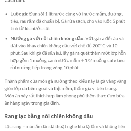
Cách làm:
Luộc gà:
Đun sôi 1 lít nước cùng với nước mắm, đường,
tiêu, rau răm đã chuẩn bị. Gà rửa sạch, cho vào luộc 5 phút
tính từ lúc nước sôi.
Nướng gà với nồi chiên không dầu:
Vớt gà ra để ráo và
đặt vào khay chiên không dầu với chế độ 200ºC và 10
phút. Sau khi gà đã săn lại, lấy gà ra quét thêm một lớp hỗn
hợp gồm 1 muỗng canh nước mắm + 1/2 muỗng cafe tiêu
rồi nướng tiếp trong vòng 10 phút.
Thành phẩm của món gà nướng theo kiểu này là gà vàng vàng
giòn lớp da bên ngoài và thịt mềm, thấm gia vị bên trong.
Món ăn này rất thích hợp làm phong phú thêm thực đơn bữa
ăn hàng ngày trong gia đình.
Rang lạc bằng nồi chiên không dầu
Lạc rang – món ăn dân dã thoạt nghe khá lạ lẫm và không liên