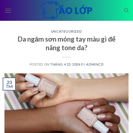
Skip
to
content
UNCATEGORIZED
Da ngăm sơn móng tay màu gì để
nâng tone da?
POSTED ON
THÁNG 4 23, 2024
BY
ADMINCD
23
Th4