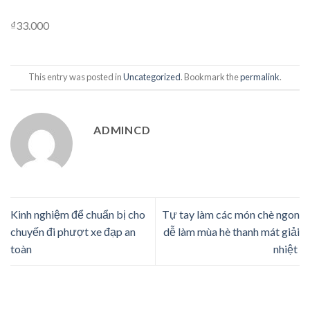
₫33.000
This entry was posted in
Uncategorized
. Bookmark the
permalink
.
ADMINCD
Kinh nghiệm để chuẩn bị cho
Tự tay làm các món chè ngon
chuyến đi phượt xe đạp an
dễ làm mùa hè thanh mát giải
toàn
nhiệt