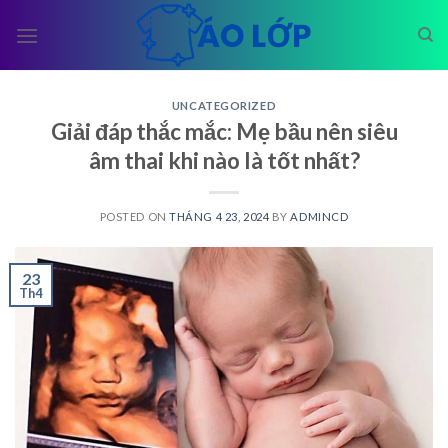
Skip
to
content
UNCATEGORIZED
Giải đáp thắc mắc: Mẹ bầu nên siêu
âm thai khi nào là tốt nhất?
POSTED ON
THÁNG 4 23, 2024
BY
ADMINCD
23
Th4