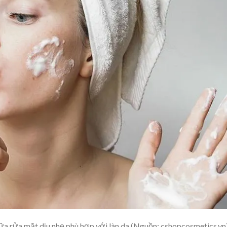
a rửa mặt dịu nhẹ phù hợp với làn da (Nguồn: cshopcosmetics.vn