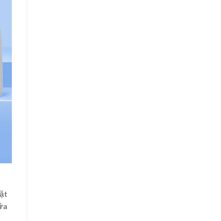
mặt
ữa