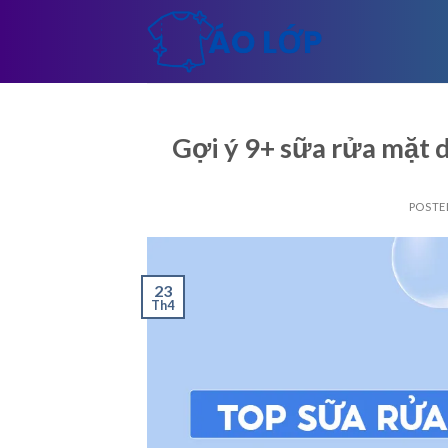
Skip
to
content
Gợi ý 9+ sữa rửa mặt d
POSTE
23
Th4