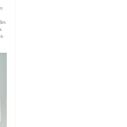
n:
hẩm
a
ch