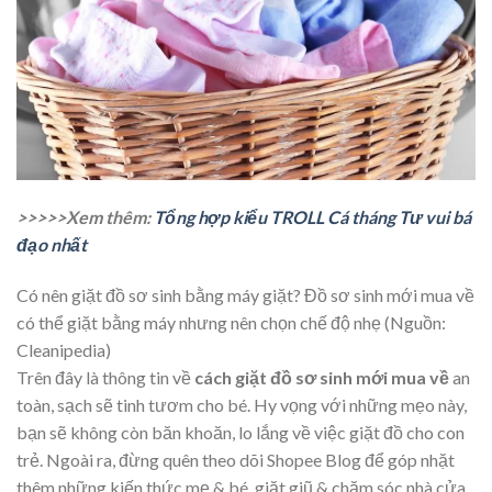
>>>>>Xem thêm:
Tổng hợp kiểu TROLL Cá tháng Tư vui bá
đạo nhất
Có nên giặt đồ sơ sinh bằng máy giặt? Đồ sơ sinh mới mua về
có thể giặt bằng máy nhưng nên chọn chế độ nhẹ (Nguồn:
Cleanipedia)
Trên đây là thông tin về
cách giặt đồ sơ sinh mới mua về
an
toàn, sạch sẽ tinh tươm cho bé. Hy vọng với những mẹo này,
bạn sẽ không còn băn khoăn, lo lắng về việc giặt đồ cho con
trẻ. Ngoài ra, đừng quên theo dõi Shopee Blog để góp nhặt
thêm những kiến thức mẹ & bé, giặt giũ & chăm sóc nhà cửa