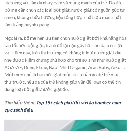
kích ứng với làn da nhạy cảm và mỏng manh của trẻ. Do đó,
bố mẹ cần chọn các loại bột giặt, nước giặt có nguồn gốc tự
nhiên, không chứa hương liệu tổng hợp, chất tạo màu, chất
làm trắng huỳnh quang.
Ngoài ra, bố mẹ nên ưu tiên chọn nước giặt bởi khả năng hòa
tan tốt hơn bột giặt, tránh để lại cặn gây hại cho da trên sợi
vải. Hiện nay, trên thị trường có không ít loại nước giặt dịu
nhẹ được kiểm chứng phù hợp cho trẻ sơ sinh như nước giặt
AGA-AE, Dnee, Elmie, Babi Mild Organic, Arau Baby, Aiko,…
Một mẹo nhỏ là bạn nên giặt một số ít quần áo để trẻ mặc
thử trước, nếu da của trẻ không gặp vấn đề, bạn có thể tin
dùng loại bột giặt/nước giặt đó.
Tìm hiểu thêm:
Top 15+ cách phối đồ với áo bomber nam
cực sành điệu