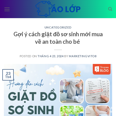
Skip
to
content
UNCATEGORIZED
Gợi ý cách giặt đồ sơ sinh mới mua
về an toàn cho bé
POSTED ON
THÁNG 4 23, 2024
BY
MARKETINGVITO8
23
Th4