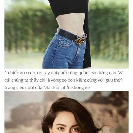
1 chiếc áo croptop tay dài phối cùng quần jean lưng cao. Và
cái chúng ta thấy chỉ là vòng eo con kiến; cùng với guu thời
trang siêu cool của Mai thôi phải không nè