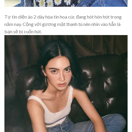
Tự tin diện áo 2 dây họa tin hoa cúc đang hót hòn họt trong
năm nay. Cộng với gương mặt thanh tú nên nhìn vào hẳn là
bạn sẽ bị cuốn hút.