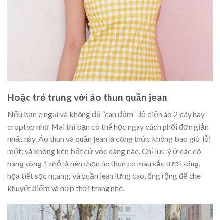
Hoặc trẻ trung với áo thun quần jean
Nếu bạn e ngại và không đủ “can đảm” để diện áo 2 dây hay
croptop như Mai thì bạn có thể học ngay cách phối đơn giản
nhất này. Áo thun và quần jean là công thức không bao giờ lỗi
mốt; và không kén bất cứ vóc dáng nào. Chỉ lưu ý ở các cô
nàng vòng 1 nhỏ là nên chọn áo thun có màu sắc tươi sáng,
họa tiết sọc ngang; và quần jean lưng cao, ống rộng để che
khuyết điểm và hợp thời trang nhé.