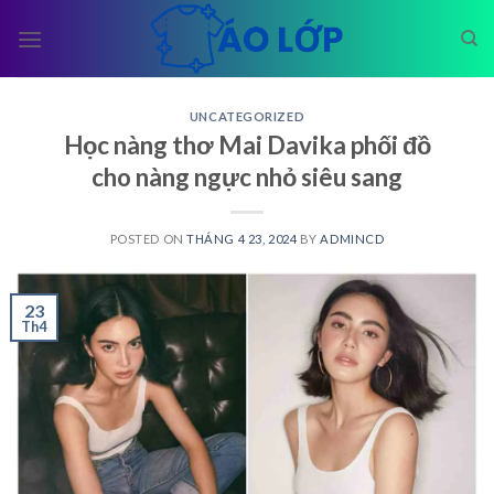
Skip
to
content
UNCATEGORIZED
Học nàng thơ Mai Davika phối đồ
cho nàng ngực nhỏ siêu sang
POSTED ON
THÁNG 4 23, 2024
BY
ADMINCD
23
Th4