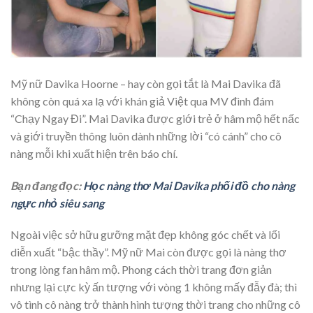
Mỹ nữ Davika Hoorne – hay còn gọi tắt là Mai Davika đã
không còn quá xa lạ với khán giả Việt qua MV đình đám
“Chạy Ngay Đi”. Mai Davika được giới trẻ ở hâm mộ hết nấc
và giới truyền thông luôn dành những lời “có cánh” cho cô
nàng mỗi khi xuất hiện trên báo chí.
Bạn đang đọc:
Học nàng thơ Mai Davika phối đồ cho nàng
ngực nhỏ siêu sang
Ngoài việc sở hữu gưỡng mặt đẹp không góc chết và lối
diễn xuất “bậc thầy”. Mỹ nữ Mai còn được gọi là nàng thơ
trong lòng fan hâm mộ. Phong cách thời trang đơn giản
nhưng lại cực kỳ ấn tượng với vòng 1 không mấy đẫy đà; thì
vô tình cô nàng trở thành hình tượng thời trang cho những cô