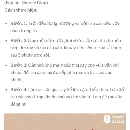
(Nguồn: Shopee Blog)
Cách thực hiện:
Bước 1:
Trộn đều 300gr đường và
bột rau câu dẻo
với
nhau trong tô.
Bước 2:
Đun một nồi nước, khi nước sắp sôi thì cho hỗn
hợp đường và rau câu vào, khuấy đều liên tục và tắt bếp
sau 5 phút nước sôi.
Bước 3:
Cắt nhỏ phô mai hoặc trái cây cho vừa vặn với
khuôn đổ rau câu, sau đó xếp phô mai và trái cây vào
khuôn,
Bước 4:
Lọc rau câu qua rây để lọc cặn. Tiếp theo, bạn đổ
rau câu vào từng khuôn nhỏ và cho vào tủ lạnh để rau câu
đông lại.