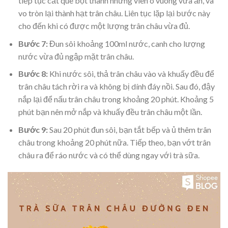
tiếp tục cắt que bột thành những viên ô vuông vừa ăn, và
vo tròn lại thành hạt trân châu. Liên tục lặp lại bước này
cho đến khi có được một lượng trân châu vừa đủ.
Bước 7:
Đun sôi khoảng 100ml nước, canh cho lượng
nước vừa đủ ngập mặt trân châu.
Bước 8:
Khi nước sôi, thả trân châu vào và khuấy đều để
trân châu tách rời ra và không bị dính đáy nồi. Sau đó, đậy
nắp lại để nấu trân châu trong khoảng 20 phút. Khoảng 5
phút bạn nên mở nắp và khuấy đều trân châu một lần.
Bước 9:
Sau 20 phút đun sôi, bạn tắt bếp và ủ thêm trân
châu trong khoảng 20 phút nữa. Tiếp theo, bạn vớt trân
châu ra để ráo nước và có thể dùng ngay với trà sữa.