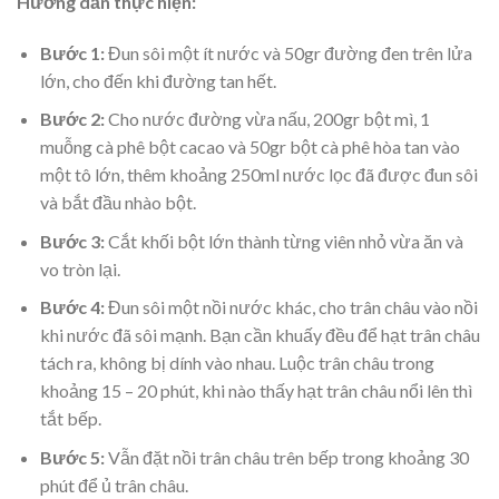
Hướng dẫn thực hiện:
Bước 1:
Đun sôi một ít nước và 50gr đường đen trên lửa
lớn, cho đến khi đường tan hết.
Bước 2:
Cho nước đường vừa nấu, 200gr bột mì, 1
muỗng cà phê
bột cacao
và 50gr bột cà phê hòa tan vào
một tô lớn, thêm khoảng 250ml nước lọc đã được đun sôi
và bắt đầu nhào bột.
Bước 3:
Cắt khối bột lớn thành từng viên nhỏ vừa ăn và
vo tròn lại.
Bước 4:
Đun sôi một nồi nước khác, cho trân châu vào nồi
khi nước đã sôi mạnh. Bạn cần khuấy đều để hạt trân châu
tách ra, không bị dính vào nhau. Luộc trân châu trong
khoảng 15 – 20 phút, khi nào thấy hạt trân châu nổi lên thì
tắt bếp.
Bước 5:
Vẫn đặt nồi trân châu trên bếp trong khoảng 30
phút để ủ trân châu.