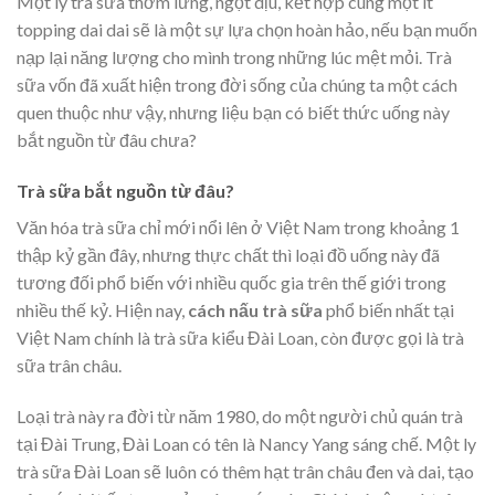
Một ly trà sữa thơm lừng, ngọt dịu, kết hợp cùng một ít
topping dai dai sẽ là một sự lựa chọn hoàn hảo, nếu bạn muốn
nạp lại năng lượng cho mình trong những lúc mệt mỏi. Trà
sữa vốn đã xuất hiện trong đời sống của chúng ta một cách
quen thuộc như vậy, nhưng liệu bạn có biết thức uống này
bắt nguồn từ đâu chưa?
Trà sữa bắt nguồn từ đâu?
Văn hóa trà sữa chỉ mới nổi lên ở Việt Nam trong khoảng 1
thập kỷ gần đây, nhưng thực chất thì loại
đồ uống
này đã
tương đối phổ biến với nhiều quốc gia trên thế giới trong
nhiều thế kỷ. Hiện nay,
cách nấu trà sữa
phổ biến nhất tại
Việt Nam chính là trà sữa kiểu Đài Loan, còn được gọi là trà
sữa trân châu.
Loại trà này ra đời từ năm 1980, do một người chủ quán trà
tại Đài Trung, Đài Loan có tên là Nancy Yang sáng chế. Một ly
trà sữa Đài Loan sẽ luôn có thêm hạt trân châu đen và dai, tạo