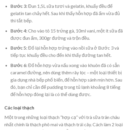
Bước 3:
Đun 1,5L sữa tươi và gelatin, khuấy đều để
gelatin tan chảy hết. Sau khi thấy hỗn hợp đã ấm vừa đủ
thì tắt bếp.
Bước 4:
Cho vào tô 15 trứng gà, 10ml vani, một ít sữa đã
được đun ấm, 300gr đường và trộn đều.
Bước 5:
Đổ lại hỗn hợp trứng vào nồi sữa ở Bước 3 và
tiếp tục khuấy đều cho đến khi thấy đường tan hết.
Bước 6:
Đổ hỗn hợp vừa nấu xong vào khuôn đã có sẵn
caramel đường, nên dùng thêm rây lọc – một loại
thiết bị
gia dụng nhà bếp
phổ biến, để hỗn hợp sánh mịn hơn. Sau
đó, bạn chỉ cần để pudding trong tủ lạnh khoảng 8 tiếng
để hỗn hợp đông lại là có thể dùng được.
Các loại thạch
Một trong những loại thạch “hợp cạ” với trà sữa trân châu
nhất chính là thạch phô mai và thạch trái cây. Cách làm 2 loại