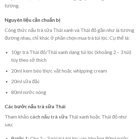
tượng.
Nguyên liệu cần chuẩn bị
Công thức nấu trà sữa Thái xanh và Thái đỏ gần như là tương
đương nhau, chỉ khác ở phần chọn mua trà túi lọc. Cụ thể là:
10gr
trà Thái đỏ
/Thái xanh dạng túi lọc (khoảng 2 – 3 túi)
tùy theo sở thích
20ml kem béo thực vật hoặc whipping cream
20ml sữa đặc
80ml nước nóng
Các bước nấu trà sữa Thái
Tham khảo
cách nấu trà sữa
Thái xanh hoặc Thái đỏ như
sau:
Bước 1:
Cho 2 – 3 gói trà túi lọc vào khoảng 80ml nước