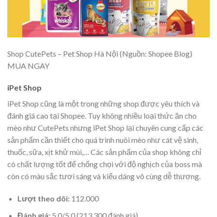
Shop CutePets – Pet Shop Hà Nội (Nguồn: Shopee Blog)
MUA NGAY
iPet Shop
iPet Shop
cũng là một trong những shop được yêu thích và
đánh giá cao tại Shopee. Tuy không nhiều loại thức ăn cho
mèo như CutePets nhưng
iPet Shop lại chuyên cung cấp các
sản phẩm cần thiết cho quá trình nuôi mèo như cát vệ sinh,
thuốc, sữa, xịt khử mùi,… Các sản phẩm của shop không chỉ
có chất lượng tốt để chống chọi với độ nghịch của boss mà
còn có màu sắc tươi sáng và kiểu dáng vô cùng dễ thương.
Lượt theo dõi:
112.000
Đánh giá:
5.0/5.0 (213.300 đánh giá)