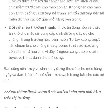
Đối với thức ăn tươi thì cần phải được làm sạch và nấu
chín mềm trước khi cho mèo con ăn. Không nên cho mèo
con ăn thịt sống và xương để tránh làm tổn thương đến hệ
miễn dịch và các cơ quan nội tạng bên trong.
Đối với mèo trưởng thành:
Thức ăn đóng hộp và thức
ăn khô cho mèo sẽ cung cấp dinh dưỡng đầy đủ cho
chúng. Trong trường hợp bạn muốn “tự tay xuống bếp”,
nên chuẩn bị cho chúng meaty bones (thịt sườn, xương
còn dính thịt) nấu chín vì đây là nguồn cung cấp protein
tuyệt vời nhất dành cho thú cưng.
Bạn cũng nên lưu ý vệ sinh khay đựng thức ăn cho mèo hàng
ngày và đảm bảo luôn có sẵn nước sạch trong bát cho các bé
nhé!
>>Xem thêm:
Review top 8 các loại hạt cho mèo phổ biến
trên thị trường