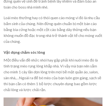
đừng quên vệ sinh để tránh bệnh lây nhiễm và đảm bảo an
toàn cho boss nhà mình nhé.
Loài mèo thường hay có thói quen cào móng vì đó là nhu cầu
bẩm sinh của chúng. Nên đừng quên chuẩn bị một bàn cào
bằng bìa cứng hoặc một cột cào bằng dây thừng nếu bạn
không muốn đồ đạc trong nhà trở thành vật tế cho móng vuốt
của chúng.
Vật dụng chăm sóc lông
Một điều vấn đề nhức nhói hay gặp phải khi nuôi mèo đó là
tình trạng mèo rụng lông khắp nhà. Vì vậy mà bạn nên sắm
cho mình 1 cây lăn dọn lông trên mọi bề mặt quần áo, salon,
sàn nhà,…Ngoài ra để bé mèo của bạn luôn gọn gàng, sạch sẽ
thì bạn cần có thêm 1 bộ lược chuyên dụng bao gồm lược
chải lông và lược chải rận.