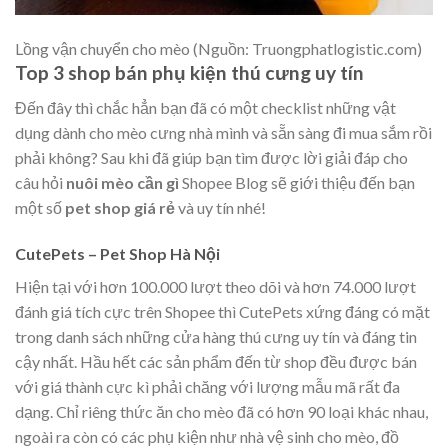
Lồng vận chuyển cho mèo (Nguồn: Truongphatlogistic.com)
Top 3 shop bán phụ kiện thú cưng uy tín
Đến đây thì chắc hẳn bạn đã có một checklist những vật
dụng dành cho mèo cưng nhà mình và sẵn sàng đi mua sắm rồi
phải không? Sau khi đã giúp bạn tìm được lời giải đáp cho
câu hỏi
nuôi mèo cần gì
Shopee Blog sẽ giới thiệu đến bạn
một số
pet shop giá rẻ
và uy tín nhé!
CutePets – Pet Shop Hà Nội
Hiện tại với hơn 100.000 lượt theo dõi và hơn 74.000 lượt
đánh giá tích cực trên Shopee thì
CutePets
xứng đáng có mặt
trong danh sách những cửa hàng thú cưng uy tín và đáng tin
cậy nhất. Hầu hết các sản phẩm đến từ shop đều được bán
với giá thành cực kì phải chăng với lượng mẫu mã rất đa
dạng. Chỉ riêng thức ăn cho mèo đã có hơn 90 loại khác nhau,
ngoài ra còn có các phụ kiện như nhà vệ sinh cho mèo, đồ