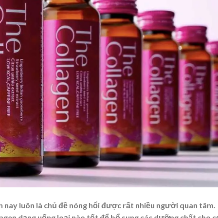
n nay luôn là chủ đề nóng hổi được rất nhiều người quan tâm.
agen dạng uống loại nào tốt để bổ sung các dưỡng chất cho c