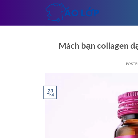
Skip
to
content
Mách bạn collagen dạ
POSTE
23
Th4