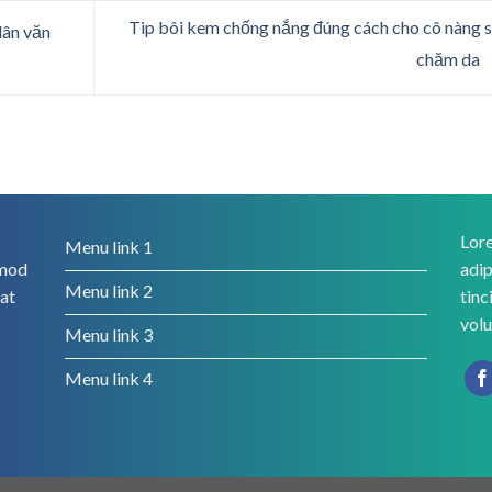
Tip bôi kem chống nắng đúng cách cho cô nàng 
dân văn
chăm da
Lore
Menu link 1
smod
adip
Menu link 2
rat
tinc
volu
Menu link 3
Menu link 4