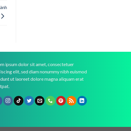
sành
m ipsum dolor sit amet, consectetuer
iscing elit, sed diam nonummy nibh euismod
idunt ut laoreet dolore magna aliquam erat
tpat.