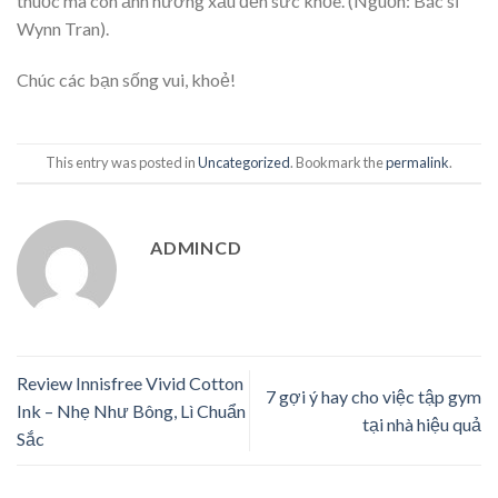
thuốc mà còn ảnh hưởng xấu đến sức khỏe. (Nguồn: Bác sĩ
Wynn Tran).
Chúc các bạn sống vui, khoẻ!
This entry was posted in
Uncategorized
. Bookmark the
permalink
.
ADMINCD
Review Innisfree Vivid Cotton
7 gợi ý hay cho việc tập gym
Ink – Nhẹ Như Bông, Lì Chuẩn
tại nhà hiệu quả
Sắc