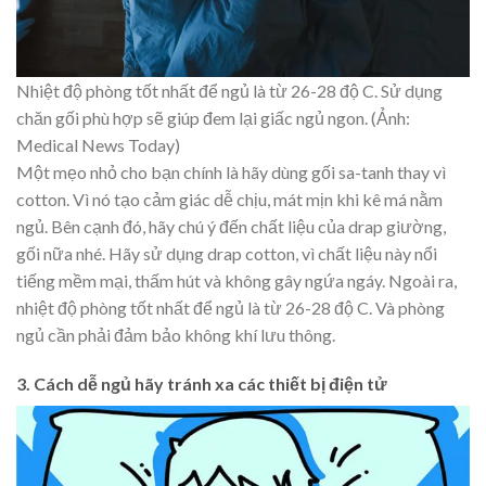
Nhiệt độ phòng tốt nhất để ngủ là từ 26-28 độ C. Sử dụng
chăn gối phù hợp sẽ giúp đem lại giấc ngủ ngon. (Ảnh:
Medical News Today)
Một mẹo nhỏ cho bạn chính là hãy dùng gối sa-tanh thay vì
cotton. Vì nó tạo cảm giác dễ chịu, mát mịn khi kê má nằm
ngủ. Bên cạnh đó, hãy chú ý đến chất liệu của drap giường,
gối nữa nhé. Hãy sử dụng drap cotton, vì chất liệu này nổi
tiếng mềm mại, thấm hút và không gây ngứa ngáy. Ngoài ra,
nhiệt độ phòng tốt nhất để ngủ là từ 26-28 độ C. Và phòng
ngủ cần phải đảm bảo không khí lưu thông.
3. Cách dễ ngủ hãy tránh xa các thiết bị điện tử