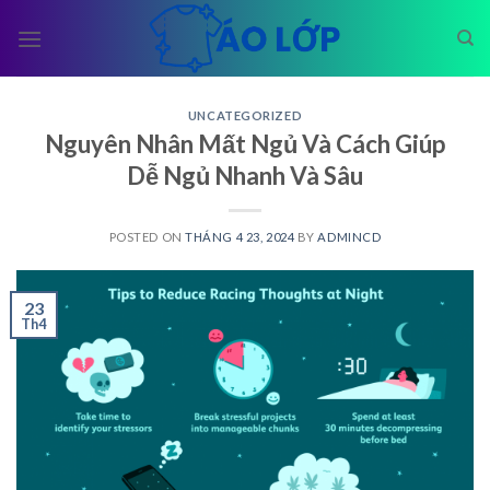
Skip
to
content
UNCATEGORIZED
Nguyên Nhân Mất Ngủ Và Cách Giúp
Dễ Ngủ Nhanh Và Sâu
POSTED ON
THÁNG 4 23, 2024
BY
ADMINCD
23
Th4