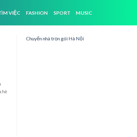
TÌM VIỆC
FASHION
SPORT
MUSIC
Chuyển nhà trọn gói Hà Nội
n
a hè