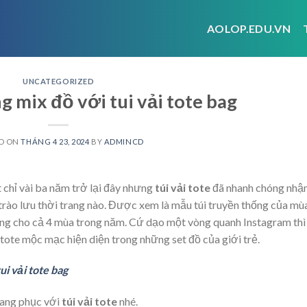
AOLOP.EDU.VN
UNCATEGORIZED
 mix đồ với tui vải tote bag
D ON
THÁNG 4 23, 2024
BY
ADMINCD
t chỉ vài ba năm trở lại đây nhưng
túi vải tote
đã nhanh chóng nhậ
ào lưu thời trang nào. Được xem là mẫu túi truyền thống của mù
dụng cho cả 4 mùa trong năm. Cứ dạo một vòng quanh Instagram thì
 tote mộc mạc hiện diện trong những set đồ của giới trẻ.
i vải tote bag
ang phục với
túi vải tote
nhé.