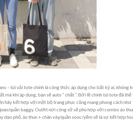
ans – túi vải tote chính là công thức áp dụng cho bất kỳ ai, không 
t mà khi áp dụng, bạn sẽ auto “ chất “. Bởi lẽ chính túi tote đã thể
 nên hãy kết hợp với một bộ trang phục cũng mang phong cách như
 jean/quần baggy. Outfit nơi công sở sẽ phù hợp với combo áo thu
ay dạo phố, áo thun + chân váy/quần sooc/yếm sẽ là sự kết hợp ho