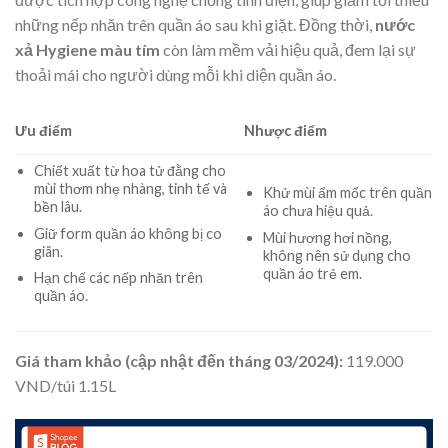
những nếp nhăn trên quần áo sau khi giặt. Đồng thời,
nước
xả Hygiene màu tím
còn làm mềm vải hiệu quả, đem lại sự
thoải mái cho người dùng mỗi khi diện quần áo.
Ưu điểm
Nhược điểm
Chiết xuất từ hoa tử đằng cho
mùi thơm nhẹ nhàng, tinh tế và
Khử mùi ẩm mốc trên quần
bền lâu.
áo chưa hiệu quả.
Giữ form quần áo không bị co
Mùi hương hơi nồng,
giãn.
không nên sử dụng cho
quần áo trẻ em.
Hạn chế các nếp nhăn trên
quần áo.
Giá tham khảo (cập nhật đến tháng 03/2024):
119.000
VND/túi 1.15L