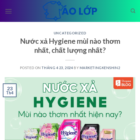
Skip
to
content
UNCATEGORIZED
Nước xả Hygiene mùi nào thơm
nhất, chất lượng nhất?
POSTED ON
THÁNG 4 23, 2024
BY
MARKETINGKENSHIN2
23
Th4