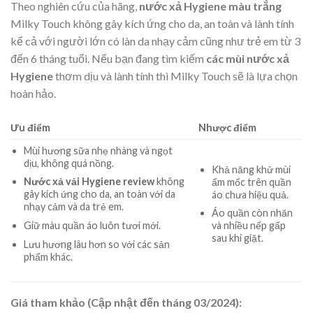
Theo nghiên cứu của hãng,
nước xả Hygiene màu trắng
Milky Touch không gây kích ứng cho da, an toàn và lành tính
kể cả với người lớn có làn da nhạy cảm cũng như trẻ em từ 3
đến 6 tháng tuổi. Nếu bạn đang tìm kiếm
các mùi nước xả
Hygiene
thơm dịu và lành tính thì Milky Touch sẽ là lựa chọn
hoàn hảo.
Ưu điểm
Nhược điểm
Mùi hương sữa nhẹ nhàng và ngọt
dịu, không quá nồng.
Khả năng khử mùi
Nước xả vải Hygiene review
không
ẩm mốc trên quần
gây kích ứng cho da, an toàn với da
áo chưa hiệu quả.
nhạy cảm và da trẻ em.
Áo quần còn nhăn
Giữ màu quần áo luôn tươi mới.
và nhiều nếp gấp
sau khi giặt.
Lưu hương lâu hơn so với các sản
phẩm khác.
Giá tham khảo (Cập nhật đến tháng 03/2024):