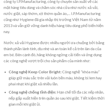
công ty I.P.Manufacturing, công ty chuyên sản xuất về các
mặt hàng tiêu dùng và chăm sóc nhà cửa như nước xả vải,
nước giặt, sáp thơm, xịt thơm quần áo,… I.P.Manufacturing
cũng như Hygiene đã gia nhập thị trường Việt Nam từ năm
2013 và vẫn giữ vững danh hiệu hàng tiêu dùng phổ biến hiện
nay.
Nước xả vải Hygiene được nhiều người ưa chuộng bởi bảng
thành phần lành tính, dịu nhẹ và an toàn kể cả trên làn da của
em bé. Bên cạnh đó, hãng không ngừng cải tiến và ứng dụng
các công nghệ vượt trội cho sản phẩm của mình như:
Công nghệ Keep Color Bright:
Công nghệ “khóa màu”
giúp giữ màu sắc trên vải luôn bền màu, không bị lem hay
phai nhạt khi giặt xả nhiều lần.
Công nghệ chống tĩnh điện:
Hạn chế tối đa các nếp nhăn,
nếp gấp xuất hiện trên quần áo sau khi giặt. Tiết kiệm thời
gian mỗi khi giặt ủi.