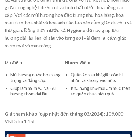
giữa công nghệ Life Scent và tinh chất nước hoa hồng cao
cấp. Với các mùi hương hoa đặc trưng như hoa hồng, hoa
mẫu đơn, hoa nhài và hoa anh đào tạo nên cảm giác dễ chịu và
thư giãn. Đồng thời,
nước xả Hygiene đỏ
này giúp lưu
hương dài lâu, len lỏi sâu vào từng sợi vải đem lại cảm giác
mềm mại và mịn màng.
Ưu điểm
Nhược điểm
Mùi hương nước hoa sang
Quần áo sau khi giặt còn bị
trọng và đẳng cấp.
nhăn và không vào nếp.
Giúp làm mềm vải và lưu
Khả năng khử mùi ẩm mốc trên
hương thơm dài lâu.
áo quần chưa hiệu quả.
Giá tham khảo (cập nhật đến tháng 03/2024):
109.000
VND/túi 1.15L