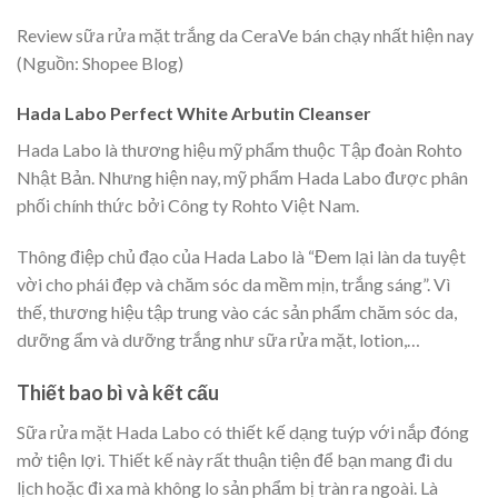
Review sữa rửa mặt trắng da CeraVe bán chạy nhất hiện nay
(Nguồn: Shopee Blog)
Hada Labo Perfect White Arbutin Cleanser
Hada Labo
là thương hiệu mỹ phẩm thuộc Tập đoàn Rohto
Nhật Bản. Nhưng hiện nay, mỹ phẩm Hada Labo được phân
phối chính thức bởi Công ty Rohto Việt Nam.
Thông điệp chủ đạo của Hada Labo là “Đem lại làn da tuyệt
vời cho phái đẹp và chăm sóc da mềm mịn, trắng sáng”. Vì
thế, thương hiệu tập trung vào các sản phẩm chăm sóc da,
dưỡng ẩm và dưỡng trắng như sữa rửa mặt, lotion,…
Thiết bao bì và kết cấu
Sữa rửa mặt Hada Labo
có thiết kế dạng tuýp với nắp đóng
mở tiện lợi. Thiết kế này rất thuận tiện để bạn mang đi du
lịch hoặc đi xa mà không lo sản phẩm bị tràn ra ngoài. Là