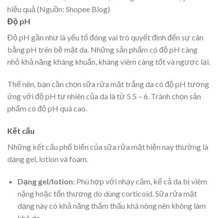
hiệu quả (Nguồn: Shopee Blog)
Độ pH
Độ pH gần như là yếu tố đóng vai trò quyết định đến sự cân
bằng pH trên bề mặt da. Những sản phẩm có độ pH càng
nhỏ khả năng kháng khuẩn, kháng viêm càng tốt và ngược lại.
Thế nên, bạn cần chọn sữa rửa mặt trắng da có độ pH tương
ứng với độ pH tự nhiên của da là từ 5.5 – 6. Tránh chọn sản
phẩm có độ pH quá cao.
Kết cấu
Những kết cấu phổ biến của sữa rửa mặt hiện nay thường là
dạng gel, lotion và foam.
Dạng gel/lotion
: Phù hợp với nhạy cảm, kể cả da bị viêm
nặng hoặc tổn thương do dùng corticoid. Sữa rửa mặt
dạng này có khả năng thẩm thấu khá nông nên không làm
khô da.