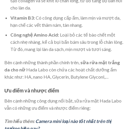
tạo collagen và se khít lỗ chân lông, từ đó tăng độ đàn hồi
cho làn da.
Vitamin B3:
Có công dụng cấp ẩm, làm mịn và mượt da,
hạn chế các vết thâm nám, tàn nhang.
Công nghệ Amino Acid:
Loại bỏ các tế bào chết một
cách nhẹ nhàng, kể cả bụi bẩn bám sâu trong lỗ chân lông.
Từ đó, mang lại làn da sạch, mịn mượt và tươi sáng.
Bên cạnh những thành phần chính trên,
sữa rửa mặt trắng
da cho nữ
Hada Labo còn chứa các hoạt chất dưỡng ẩm
khác như: HA, nano HA, Glycerin, Butylene Glyconl,…
Ưu điểm và nhược điểm
Bên cạnh những công dụng nổi bật, sữa rửa mặt Hada Labo
vẫn có những ưu điểm và nhược điểm riêng:
Tìm hiểu thêm:
Camera mini loại nào tốt nhất trên thị
trường hiện nay?