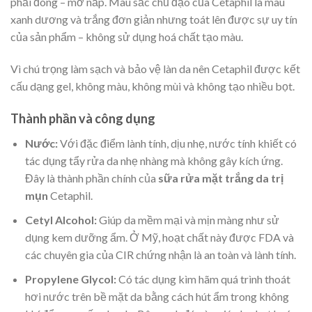
phải đóng – mở nắp. Màu sắc chủ đạo của Cetaphil là màu
xanh dương và trắng đơn giản nhưng toát lên được sự uy tín
của sản phẩm – không sử dụng hoá chất tạo màu.
Vì chú trọng làm sạch và bảo vệ làn da nên Cetaphil được kết
cấu dạng gel, không màu, không mùi và không tạo nhiều bọt.
Thành phần và công dụng
Nước:
Với đặc điểm lành tính, dịu nhẹ, nước tính khiết có
tác dụng tẩy rửa da nhẹ nhàng mà không gây kích ứng.
Đây là thành phần chính của
sữa rửa mặt trắng da trị
mụn
Cetaphil.
Cetyl Alcohol:
Giúp da mềm mại và mịn màng như sử
dụng kem dưỡng ẩm. Ở Mỹ, hoạt chất này được FDA và
các chuyên gia của CIR chứng nhận là an toàn và lành tính.
Propylene Glycol:
Có tác dụng kìm hãm quá trình thoát
hơi nước trên bề mặt da bằng cách hút ẩm trong không