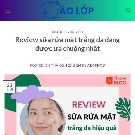
Skip
to
content
UNCATEGORIZED
Review sữa rửa mặt trắng da đang
được ưa chuộng nhất
POSTED ON
THÁNG 4 23, 2024
BY
ADMINCD
23
Th4