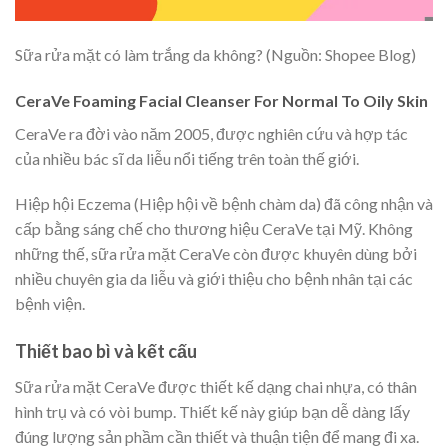
Sữa rửa mặt có làm trắng da không? (Nguồn: Shopee Blog)
CeraVe Foaming Facial Cleanser For Normal To Oily Skin
CeraVe ra đời vào năm 2005, được nghiên cứu và hợp tác
của nhiều bác sĩ da liễu nổi tiếng trên toàn thế giới.
Hiệp hội Eczema (Hiệp hội về bệnh chàm da) đã công nhận và
cấp bằng sáng chế cho thương hiệu CeraVe tại Mỹ. Không
những thế, sữa rửa mặt CeraVe còn được khuyên dùng bởi
nhiều chuyên gia da liễu và giới thiệu cho bệnh nhân tại các
bệnh viện.
Thiết bao bì và kết cấu
Sữa rửa mặt CeraVe
được thiết kế dạng chai nhựa, có thân
hình trụ và có vòi bump. Thiết kế này giúp bạn dễ dàng lấy
đúng lượng sản phầm cần thiết và thuận tiện để mang đi xa.