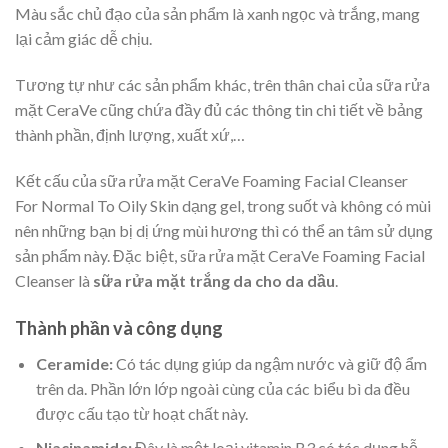
Màu sắc chủ đạo của sản phẩm là xanh ngọc và trắng, mang
lại cảm giác dễ chịu.
Tương tự như các sản phẩm khác, trên thân chai của sữa rửa
mặt CeraVe cũng chứa đầy đủ các thông tin chi tiết về bảng
thành phần, định lượng, xuất xứ,…
Kết cấu của sữa rửa mặt CeraVe Foaming Facial Cleanser
For Normal To Oily Skin dạng gel, trong suốt và không có mùi
nên những bạn bị dị ứng mùi hương thì có thể an tâm sử dụng
sản phẩm này. Đặc biệt, sữa rửa mặt CeraVe Foaming Facial
Cleanser là
sữa rửa mặt trắng da cho da dầu
.
Thành phần và công dụng
Ceramide:
Có tác dụng giúp da ngậm nước và giữ độ ẩm
trên da. Phần lớn lớp ngoài cùng của các biểu bì da đều
được cấu tạo từ hoạt chất này.
Niacinamide:
Đây là một loại vitamin B3 có tác dụng hỗ