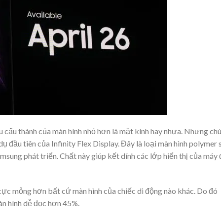
ệu cấu thành của màn hình nhỏ hơn là mặt kính hay nhựa. Nhưng ch
dụ đầu tiên của Infinity Flex Display. Đây là loại màn hình polymer 
sung phát triển. Chất này giúp kết dính các lớp hiển thị của máy
cực mỏng hơn bất cứ màn hình của chiếc di động nào khác. Do đó
àn hình dễ đọc hơn 45%.