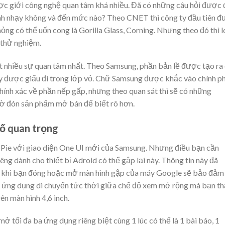
ợc giới công nghệ quan tâm khá nhiều. Đã có những câu hỏi được 
anh nhạy không và đến mức nào? Theo CNET thì công ty đầu tiên 
ỏng có thể uốn cong là Gorilla Glass, Corning. Nhưng theo đó thì l
 thử nghiệm.
út nhiều sự quan tâm nhất. Theo Samsung, phần bản lề được tạo ra
ày được giấu đi trong lớp vỏ. Chữ Samsung được khắc vào chính p
chính xác về phần nếp gấp, nhưng theo quan sát thì sẽ có những
hờ đón sản phẩm mở bán để biết rõ hơn.
ố quan trọng
 Pie với giao diện One UI mới của Samsung. Nhưng điều bạn cần
êng dành cho thiết bị Adroid có thể gập lại này. Thông tin này đã
à khi bạn đóng hoặc mở màn hình gập của máy Google sẽ bảo đảm
 ứng dụng di chuyển tức thời giữa chế độ xem mở rộng mà bạn t
rên màn hình 4,6 inch.
mở tối đa ba ứng dụng riêng biệt cùng 1 lúc có thể là 1 bài báo, 1