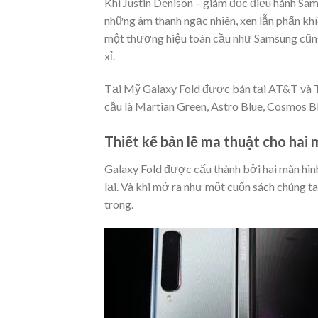
Khi Justin Denison – giám đốc điều hành Sa
những âm thanh ngạc nhiên, xen lẫn phấn kh
một thương hiệu toàn cầu như Samsung cũng 
xỉ.
Tại Mỹ Galaxy Fold được bán tại AT&T và 
cầu là Martian Green, Astro Blue, Cosmos Bl
Thiết kế bản lề ma thuật cho hai 
Galaxy Fold được cấu thành bởi hai màn hình
lại. Và khi mở ra như một cuốn sách chúng ta
trong.