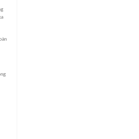
ng
xa
oàn
óng