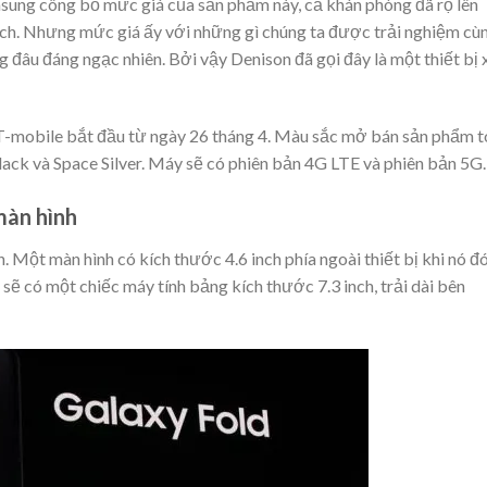
msung công bố mức giá của sản phẩm này, cả khán phòng đã rộ lên
ích. Nhưng mức giá ấy với những gì chúng ta được trải nghiệm cù
đâu đáng ngạc nhiên. Bởi vậy Denison đã gọi đây là một thiết bị 
T-mobile bắt đầu từ ngày 26 tháng 4. Màu sắc mở bán sản phẩm t
ack và Space Silver. Máy sẽ có phiên bản 4G LTE và phiên bản 5G.
màn hình
. Một màn hình có kích thước 4.6 inch phía ngoài thiết bị khi nó đ
 sẽ có một chiếc máy tính bảng kích thước 7.3 inch, trải dài bên