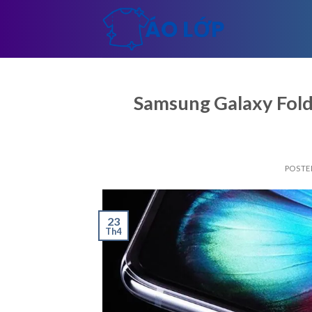
Skip
to
content
Samsung Galaxy Fold-
POSTE
23
Th4