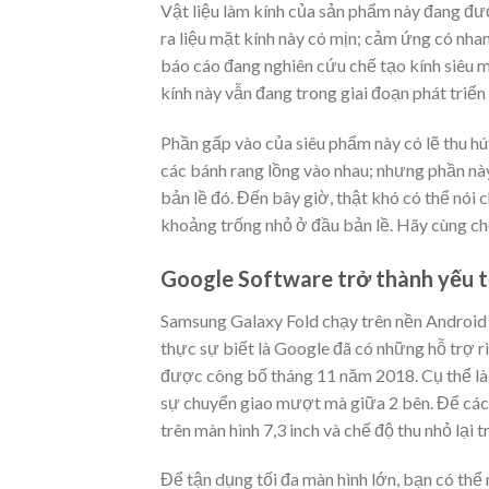
Vật liệu làm kính của sản phẩm này đang đư
ra liệu mặt kính này có mịn; cảm ứng có nh
báo cáo đang nghiên cứu chế tạo kính siêu m
kính này vẫn đang trong giai đoạn phát triển
Phần gấp vào của siêu phẩm này có lẽ thu h
các bánh rang lồng vào nhau; nhưng phần n
bản lề đó. Đến bây giờ, thật khó có thể nói 
khoảng trống nhỏ ở đầu bản lề. Hãy cùng c
Google Software trở thành yếu t
Samsung Galaxy Fold chạy trên nền Android
thực sự biết là Google đã có những hỗ trợ ri
được công bố tháng 11 năm 2018. Cụ thể l
sự chuyển giao mượt mà giữa 2 bên. Để các
trên màn hình 7,3 inch và chế độ thu nhỏ lại t
Để tận dụng tối đa màn hình lớn, bạn có thể 