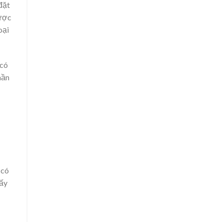
đặt
được
oại
 có
hần
 có
hấy