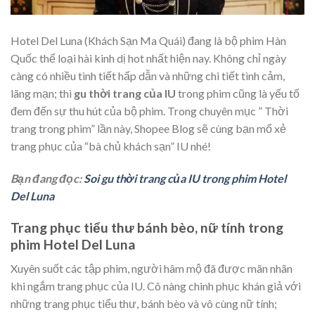
Hotel Del Luna (Khách Sạn Ma Quái) đang là bộ phim Hàn
Quốc thể loại hài kinh dị hot nhất hiện nay. Không chỉ ngày
càng có nhiều tình tiết hấp dẫn và những chi tiết tình cảm,
lãng mạn; thì
gu thời trang của IU
trong phim cũng là yếu tố
đem đến sự thu hút của bộ phim. Trong chuyên mục ” Thời
trang trong phim” lần này, Shopee Blog sẽ cùng bạn mổ xẻ
trang phục của “bà chủ khách sạn” IU nhé!
Bạn đang đọc:
Soi gu thời trang của IU trong phim Hotel
Del Luna
Trang phục tiểu thư bánh bèo, nữ tính trong
phim Hotel Del Luna
Xuyên suốt các tập phim, người hâm mộ đã được mãn nhãn
khi ngắm trang phục của IU. Cô nàng chinh phục khán giả với
những trang phục tiểu thư, bánh bèo và vô cùng nữ tính;