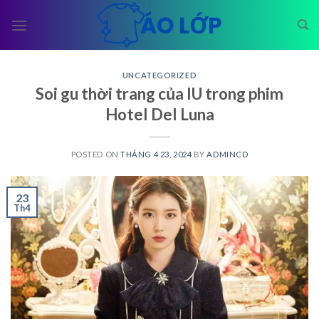
Skip
to
content
UNCATEGORIZED
Soi gu thời trang của IU trong phim
Hotel Del Luna
POSTED ON
THÁNG 4 23, 2024
BY
ADMINCD
23
Th4