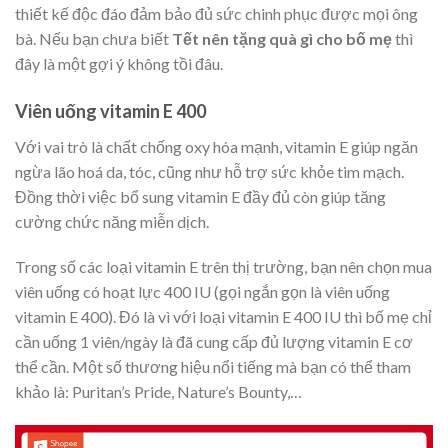
thiết kế độc đáo đảm bảo đủ sức chinh phục được mọi ông
bà. Nếu bạn chưa biết
Tết nên tặng quà gì cho bố mẹ
thì
đây là một gợi ý không tồi đâu.
Viên uống vitamin E 400
Với vai trò là chất chống oxy hóa mạnh, vitamin E giúp ngăn
ngừa lão hoá da, tóc, cũng như hỗ trợ sức khỏe tim mạch.
Đồng thời việc bổ sung vitamin E đầy đủ còn giúp tăng
cường chức năng miễn dịch.
Trong số các loại vitamin E trên thị trường, bạn nên chọn mua
viên uống có hoạt lực 400 IU (gọi ngắn gọn là viên uống
vitamin E 400). Đó là vì với loại vitamin E 400 IU thì bố mẹ chỉ
cần uống 1 viên/ngày là đã cung cấp đủ lượng vitamin E cơ
thể cần. Một số thương hiệu nổi tiếng mà bạn có thể tham
khảo là: Puritan’s Pride, Nature’s Bounty,…