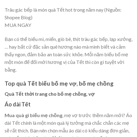
Trâu gác bếp là món quà Tết hot trong năm nay (Nguồn:
Shopee Blog)
MUA NGAY
Bạn có thể biếu mì, miến, giò bê, thịt trâu gác bếp, lạp xưởng,
… hay bất cứ đặc sản quê hương nào mà mình biết và cảm
thấy ngon, đảm bảo an toàn sức khỏe. Mỗi năm biếu bố mẹ
một món để đổi mới hương vị của Tết thì còn gì tuyệt vời
bằng.
Top quà Tết biếu bố mẹ vợ, bố mẹ chồng
Quà Tết thời trang cho bố mẹ chồng, vợ
Áo dài Tết
Mua quà gì biếu mẹ chồng
, mẹ vợ trước thềm năm mới? Áo
dài Tết chính là một món quà lý tưởng mà chắc chắn các mẹ
sẽ rất thích. Bạn nên chọn mẫu áo dài có kiểu dáng đơn giản,