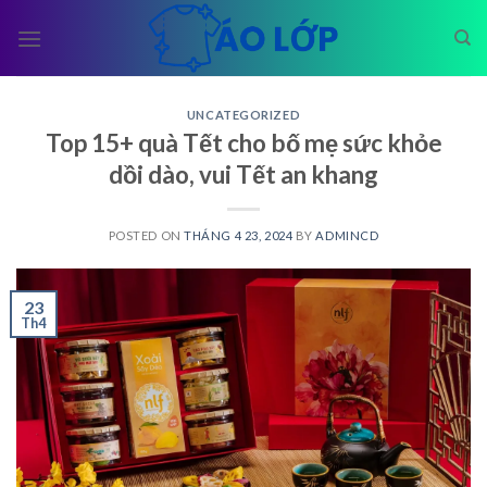
Skip
to
content
UNCATEGORIZED
Top 15+ quà Tết cho bố mẹ sức khỏe
dồi dào, vui Tết an khang
POSTED ON
THÁNG 4 23, 2024
BY
ADMINCD
23
Th4