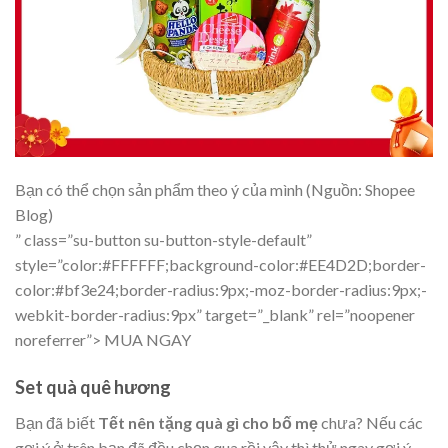
Bạn có thể chọn sản phẩm theo ý của mình (Nguồn: Shopee
Blog)
” class=”su-button su-button-style-default”
style=”color:#FFFFFF;background-color:#EE4D2D;border-
color:#bf3e24;border-radius:9px;-moz-border-radius:9px;-
webkit-border-radius:9px” target=”_blank” rel=”noopener
noreferrer”>
MUA NGAY
Set quà quê hương
Bạn đã biết
Tết nên tặng quà gì cho bố mẹ
chưa? Nếu các
gợi ý ở trên bạn đã đều chọn qua rồi vậy thì thử ngay gợi ý