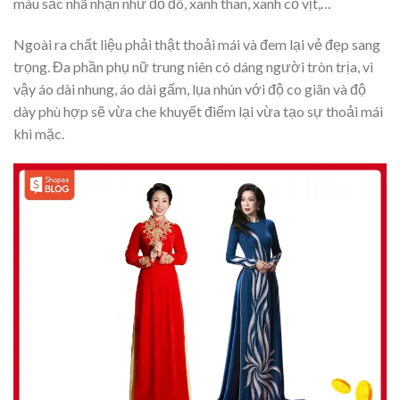
màu sắc nhã nhặn như đỏ đô, xanh than, xanh cổ vịt,…
Ngoài ra chất liệu phải thật thoải mái và đem lại vẻ đẹp sang
trọng. Đa phần phụ nữ trung niên có dáng người tròn trịa, vì
vậy áo dài nhung, áo dài gấm, lụa nhún với độ co giãn và độ
dày phù hợp sẽ vừa che khuyết điểm lại vừa tạo sự thoải mái
khi mặc.