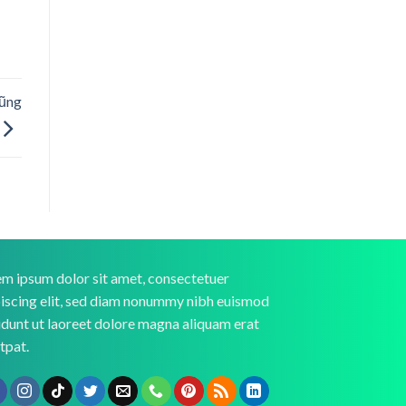
cũng
m ipsum dolor sit amet, consectetuer
iscing elit, sed diam nonummy nibh euismod
idunt ut laoreet dolore magna aliquam erat
tpat.