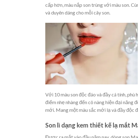
cấp hơn, màu nắp son trùng với màu son. Cùn
và duyên dáng cho mỗi cây son.
Với 10 màu son độc đáo và đầy cá tính, phù
điểm nhẹ nhàng đến cô nàng hiện đại năng đ
mới. Mang một màu sắc mới lạ và đầy độc đá
Son lì dạng kem thiết kế lạ mắt
Được ra mắt vào đầu năm nay, dòng son Mam