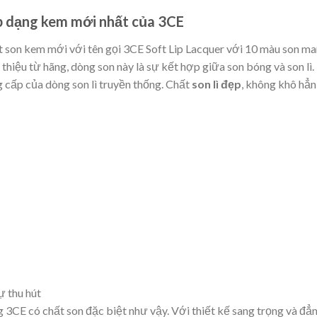
ẹp dạng kem mới nhất của 3CE
et son kem mới với tên gọi
3CE Soft Lip Lacqu
er
với 10 màu son m
 thiệu từ hãng, dòng son này là sự kết hợp giữa son bóng và son lì.
 cấp của dòng son lì truyền thống. Chất
son lì đẹp
, không khô hẳ
ự thu hút
g 3CE có chất son đặc biệt như vậy. Với thiết kế sang trọng và đẳ