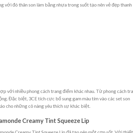
g với đó thân son làm bằng nhựa trong suốt tạo nên vẻ đẹp thanh 
 hợp với nhiều phong cách trang điểm khác nhau. Từ
phong cách tr
ộng. Đặc biệt, 3CE tích cực bổ sung gam màu tím vào các set son
o cho những cô nàng yêu thích sự khác biệt.
 Mamonde Creamy Tint Squeeze Lip
onde Creamy Tint Squeeze Lip đã tạo nên một cơn sốt. Với thiết