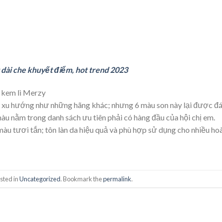
 dài che khuyết điểm, hot trend 2023
 kem lì Merzy
 xu hướng như những hãng khác; nhưng 6 màu son này lại được đ
 màu nằm trong danh sách ưu tiên phải có hàng đầu của hội chị em.
màu tươi tắn; tôn làn da hiệu quả và phù hợp sử dụng cho nhiều ho
sted in
Uncategorized
. Bookmark the
permalink
.