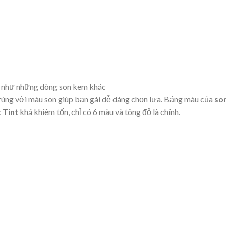
ự như những dòng son kem khác
rùng với màu son giúp bạn gái dễ dàng chọn lựa. Bảng màu của
son
 Tint
khá khiêm tốn, chỉ có 6 màu và tông đỏ là chính.