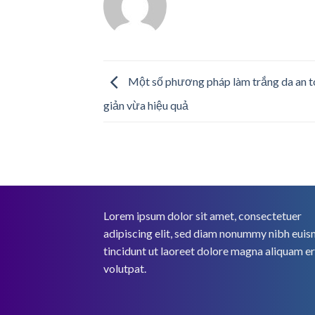
Một số phương pháp làm trắng da an 
giản vừa hiệu quả
Lorem ipsum dolor sit amet, consectetuer
adipiscing elit, sed diam nonummy nibh eui
tincidunt ut laoreet dolore magna aliquam e
volutpat.