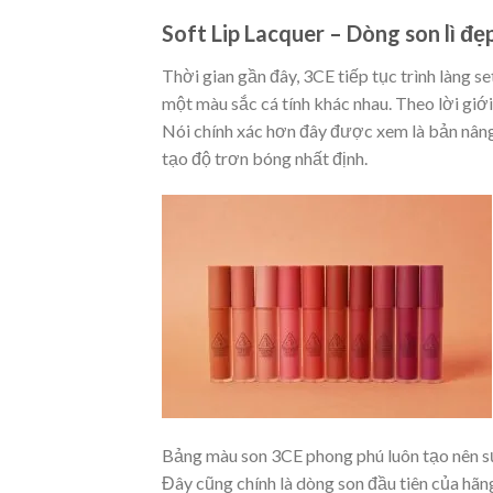
Soft Lip Lacquer
– Dòng son lì đ
Thời gian gần đây, 3CE tiếp tục trình làng s
một màu sắc cá tính khác nhau. Theo lời giới
Nói chính xác hơn đây được xem là bản nâng
tạo độ trơn bóng nhất định.
Bảng màu son 3CE phong phú luôn tạo nên s
Đây cũng chính là dòng son đầu tiên của hãn