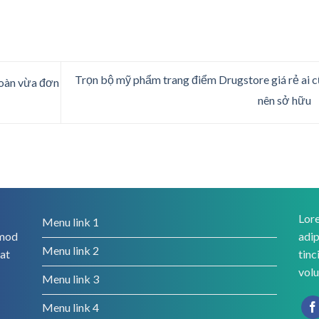
Trọn bộ mỹ phẩm trang điểm Drugstore giá rẻ ai 
toàn vừa đơn
nên sở hữu
Lore
Menu link 1
smod
adip
Menu link 2
rat
tinc
volu
Menu link 3
Menu link 4