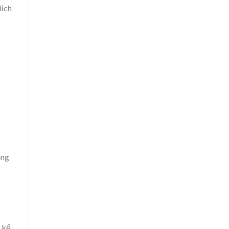
lịch
ang
 kế