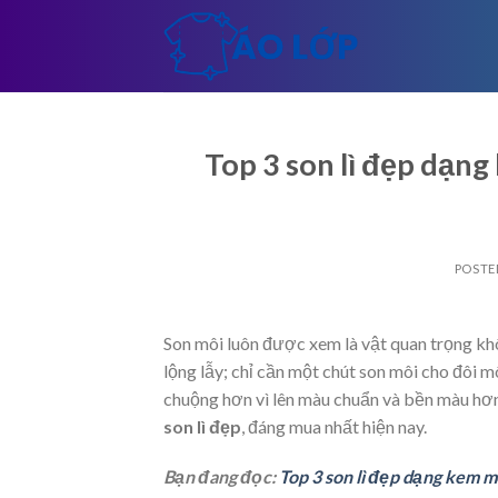
Skip
to
content
Top 3 son lì đẹp dạn
POSTE
Son môi luôn được xem là vật quan trọng kh
lộng lẫy; chỉ cần một chút son môi cho đôi 
chuộng hơn vì lên màu chuẩn và bền màu hơn
son lì đẹp
, đáng mua nhất hiện nay
.
Bạn đang đọc:
Top 3 son lì đẹp dạng kem 