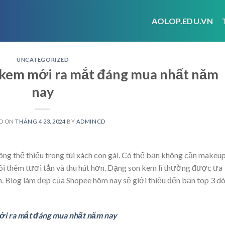
AOLOP.EDU.VN
UNCATEGORIZED
g kem mới ra mắt đáng mua nhất năm
nay
D ON
THÁNG 4 23, 2024
BY
ADMINCD
ông thể thiếu trong túi xách con gái. Có thể bạn không cần makeu
môi thêm tươi tắn và thu hút hơn. Dạng son kem lì thường được ưa
. Blog làm đẹp của Shopee hôm nay sẽ giới thiệu đến bạn top 3 d
mới ra mắt đáng mua nhất năm nay