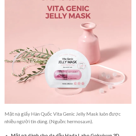
Mặt nạ giấy Hàn Quốc Vita Genic Jelly Mask luôn được
nhiều người tin dùng. (Nguồn: hermosa.vn).
Mặt nạ dành cho da dầu Hada Labo Gokujyun 3D