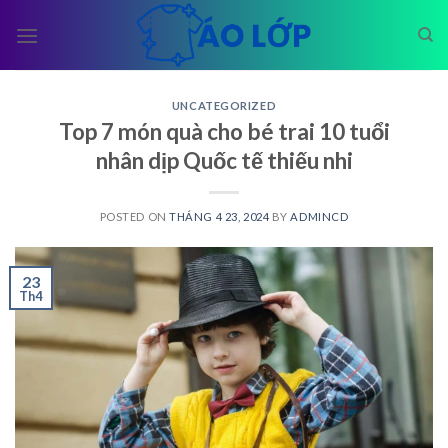
Skip
to
content
UNCATEGORIZED
Top 7 món quà cho bé trai 10 tuổi
nhân dịp Quốc tế thiếu nhi
POSTED ON
THÁNG 4 23, 2024
BY
ADMINCD
23
Th4