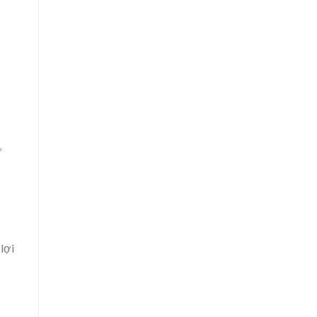
ử
lợi