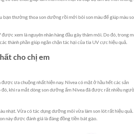
ều bạn thường thoa son dưỡng rồi mới bôi son màu để giúp màu s
V được xem là nguyên nhân hàng đầu gây thâm môi. Do đó, trong m
ác thành phần giúp ngăn chặn tác hại của tia UV cực hiệu quả.
hất cho chị em
được ưa chuộng nhất hiện nay. Nivea có mặt ở hầu hết các sản
 đó, khi ra mắt dòng
son dưỡng ẩm Nivea
đã được rất nhiều ngườ
àu nhạt. Vừa có tác dụng dưỡng môi vừa làm son lót rất hiệu quả.
son này được đánh giá là đáng đồng tiền bát gạo.