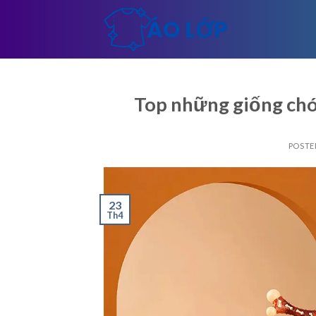
Skip
to
content
Top những giống chó
POSTE
23
Th4