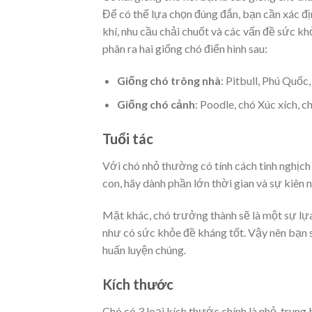
Để có thể lựa chọn đúng đắn, bạn cần xác đị
khí, nhu cầu chải chuốt và các vấn đề sức k
phân ra hai giống chó điển hình sau:
Giống chó trông nhà
: Pitbull, Phú Quố
Giống chó cảnh
: Poodle, chó Xúc xích, 
Tuổi tác
Với chó nhỏ thường có tính cách tinh nghịc
con, hãy dành phần lớn thời gian và sự kiên
Mặt khác, chó trưởng thành sẽ là một sự lự
như có sức khỏe đề kháng tốt. Vậy nên bạn 
huấn luyện chúng.
Kích thước
Chó có 3 loại kích thước chính là nhỏ, trun