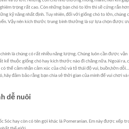
ghiêm trọng rất cao. Còn những bạn chó to lớn thì sẽ cứng rắn hơn
ững kỹ năng nhất định. Tuy nhiên, đối với giống chó to lớn, chúng 
uyển. Vậy nên kích thước trung bình thường là sự lựa chọn được ư
 chính là chúng có rất nhiều năng lượng. Chúng luôn cần được vận
t kể thuộc giống chó hay kích thước nào đi chăng nữa. Ngoài ra, 
 có thể cảm nhận cảm xúc của chủ và tỏ thái độ vui, buồn,hờn dỗi
ó, hãy đảm bảo rằng bạn chia sẻ thời gian của mình để vui chơi và 
h dễ nuôi
c Sóc hay còn có tên gọi khác là Pomeranian. Em này được xếp tr
nhất thế giới.