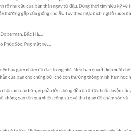
nh rõ nhu cầu của bản thân ngay từ đầu. Đồng thời tìm hiểu kỹ về t
hỏe thường gặp của giống chó ấy. Tùy theo mục đích, người nuôi đã
c, Doberman, Bắc Hà,…
chó Phốc Sóc, Pug mặt xệ,…
h nên hay gặm nhấm đồ đạc trong nhà. Nếu bạn quyết định nuôi chó
 nhẫn của bạn cho chúng bởi chó con thường thông minh, ham học h
a chọn an toàn hơn, vì phần lớn chúng đều đã được huấn luyện cũn
sẽ không cần tốn quá nhiều công sức và thời gian để chăm sóc và
g bình và to lớn. Những con chó nhỏ thường mong manh, nên khi gặp