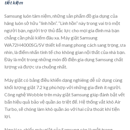
tiết kiệm
Samsung luôn tâm niệm, những sản phẩm đồ gia dụng của
hãng luôn sở hữu “linh hồn”. “Linh hồn” này trong vai trò một
người bạn, người trợ thủ đắc lực cho mọi gia đình mà bạn
chẳng cần phải kiếm đâu xa. Máy giặt Samsung
WA72H4000SG/SV thiết kế mang phong cách sang trọng, ưa
nhìn, là điểm nhấn tinh tế cho không gian nội thất của nhà bạn.
Đây là một trong những món đ
ồ điện gia dụng Samsung chất
lượng và được ưa chuộng nhất.
Máy giặt có bảng điều khiển dạng nghiêng dễ sử dụng cùng
khối lượng giặt 7.2 kg phù hợp với những gia đình ít người.
Công nghệ Wobble trên máy giặt Samsung giúp đánh bật vết
bẩn hiệu quả bảo vệ quần áo triệt để. Hệ thống vắt khô Air
Turbo, sẽ chóng làm khô quần áo với hai cửa thoát khí tiện
lợi.
Ngoài ra, chiếc máy giặt của Samsung còn là một trong