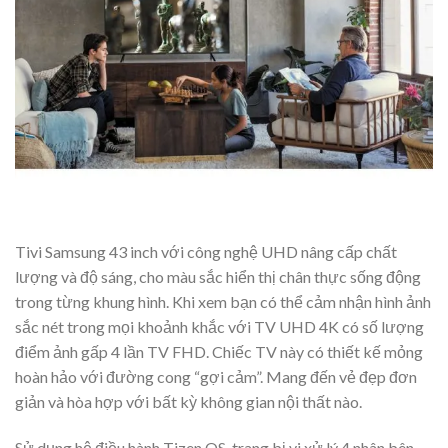
Tivi Samsung 43 inch với công nghệ UHD nâng cấp chất
lượng và độ sáng, cho màu sắc hiển thị chân thực sống động
trong từng khung hình. Khi xem bạn có thể cảm nhận hình ảnh
sắc nét trong mọi khoảnh khắc với TV UHD 4K có số lượng
điểm ảnh gấp 4 lần TV FHD. Chiếc TV này có thiết kế mỏng
hoàn hảo với đường cong “gợi cảm”. Mang đến vẻ đẹp đơn
giản và hòa hợp với bất kỳ không gian nội thất nào.
Sử dụng hệ điều hành Tizen OS, trang bị vi xử lý 4 nhân bên