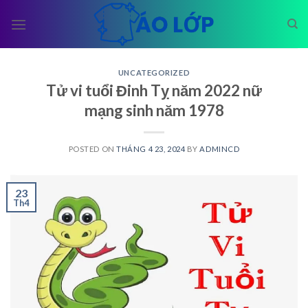
Skip
to
content
UNCATEGORIZED
Tử vi tuổi Đinh Tỵ năm 2022 nữ
mạng sinh năm 1978
POSTED ON
THÁNG 4 23, 2024
BY
ADMINCD
23
Th4