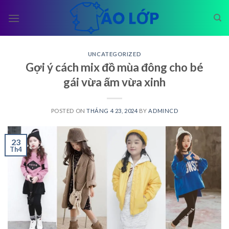
Skip
to
content
UNCATEGORIZED
Gợi ý cách mix đồ mùa đông cho bé
gái vừa ấm vừa xinh
POSTED ON
THÁNG 4 23, 2024
BY
ADMINCD
23
Th4