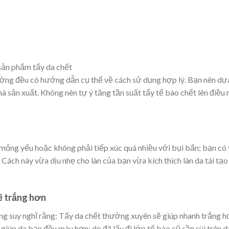
sản phẩm tẩy da chết
rường đều có hướng dẫn cụ thể về cách sử dụng hợp lý. Bạn nên dự
à sản xuất. Không nên tự ý tăng tần suất tẩy tế bào chết lên điều 
ỏng yếu hoặc không phải tiếp xúc quá nhiều với bụi bẩn; bạn có 
 Cách này vừa dịu nhẹ cho làn của bạn vừa kích thích làn da tái tạo
sẽ trắng hơn
ng suy nghĩ rằng: Tẩy da chết thường xuyên sẽ giúp nhanh trắng h
 giúp da bạn đều màu hơn; do đã lấy đi lớp tế bào cũ sần sùi trên d