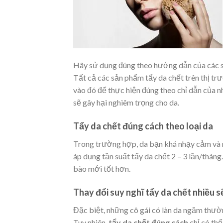
Hãy sử dụng đúng theo hướng dẫn của các 
Tất cả các sản phẩm tẩy da chết trên thị t
vào đó để thực hiện đúng theo chỉ dẫn của nh
sẽ gây hại nghiêm trọng cho da.
Tẩy da chết đúng cách theo loại da
Trong trường hợp, da bạn khá nhạy cảm và m
áp dụng tần suất tẩy da chết 2 – 3 lần/tháng.
bào mới tốt hơn.
Thay đổi suy nghĩ tẩy da chết nhiều 
Đặc biệt, những cô gái có làn da ngăm thườ
Tuy nhiên,
tẩy da chết đúng cách
chỉ có thể