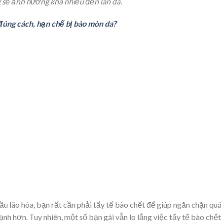
g sẽ ảnh hưởng khá nhiều đến làn da.
đúng cách, hạn chế bị bào mòn da?
ầu lão hóa, bạn rất cần phải tẩy tế bào chết để giúp ngăn chặn qu
ạnh hơn. Tuy nhiên, một số bạn gái vẫn lo lắng việc tẩy tế bào chết