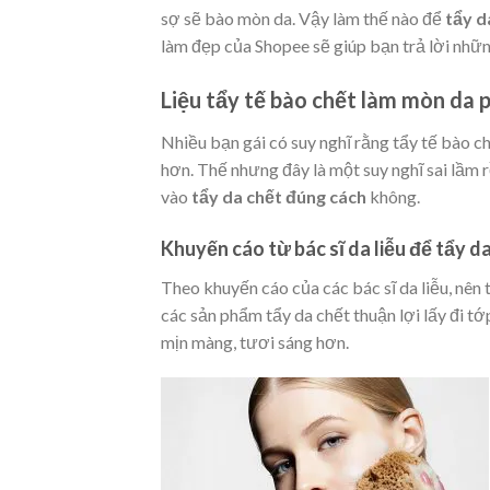
sợ sẽ bào mòn da. Vậy làm thế nào để
tẩy d
làm đẹp của Shopee sẽ giúp bạn trả lời nhữn
Liệu tẩy tế bào chết làm mòn da 
Nhiều bạn gái có suy nghĩ rằng tẩy tế bào c
hơn. Thế nhưng đây là một suy nghĩ sai lầm 
vào
tẩy da chết đúng cách
không.
Khuyến cáo từ bác sĩ da liễu để tẩy d
Theo khuyến cáo của các bác sĩ da liễu, nên t
các sản phẩm tẩy da chết thuận lợi lấy đi tớp
mịn màng, tươi sáng hơn.