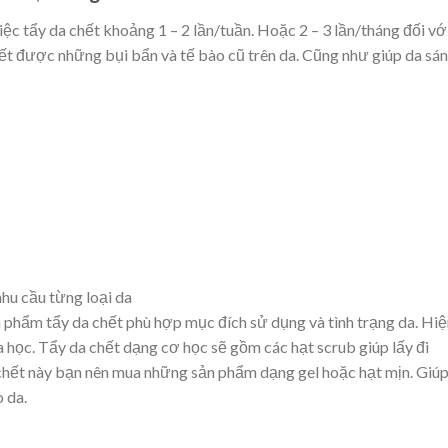
việc tẩy da chết khoảng 1 – 2 lần/tuần. Hoặc 2 – 3 lần/tháng đối vớ
hết được những bụi bẩn và tế bào cũ trên da. Cũng như giúp da sá
hu cầu từng loại da
 phẩm tẩy da chết phù hợp mục đích sử dụng và tình trạng da. Hiệ
a học. Tẩy da chết dạng cơ học sẽ gồm các hạt scrub giúp lấy đi
 chết này bạn nên mua những sản phẩm dạng gel hoặc hạt mịn. Giú
 da.