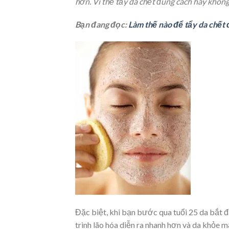
hơn. Vì thế tẩy da chết đúng cách hay khôn
Bạn đang đọc:
Làm thế nào để tẩy da chết 
Đặc biệt, khi bạn bước qua tuổi 25 da bắt đ
trình lão hóa diễn ra nhanh hơn và da khỏe m