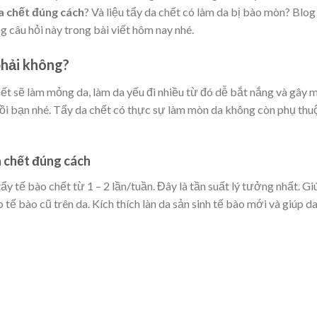
a chết đúng cách
? Và liệu tẩy da chết có làm da bị bào mòn
? Blog
g câu hỏi này trong bài viết hôm nay nhé.
phải không?
hết sẽ làm mỏng da, làm da yếu đi nhiều từ đó dễ bắt nắng và gây 
rồi bạn nhé. Tẩy da chết có thực sự làm mòn da không còn phụ thu
a chết đúng cách
ẩy tế bào chết từ 1 – 2 lần/tuần. Đây là tần suất lý tưởng nhất. Gi
 tế bào cũ trên da. Kích thích làn da sản sinh tế bào mới và giúp d