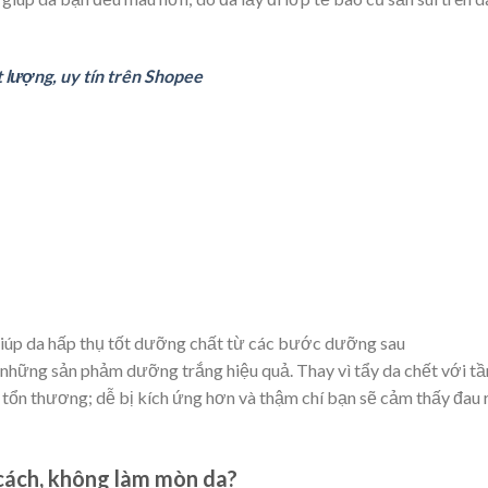
t lượng, uy tín trên Shopee
giúp da hấp thụ tốt dưỡng chất từ các bước dưỡng sau
những sản phảm dưỡng trắng hiệu quả. Thay vì tẩy da chết với tầ
ị tổn thương; dễ bị kích ứng hơn và thậm chí bạn sẽ cảm thấy đau 
cách, không làm mòn da?