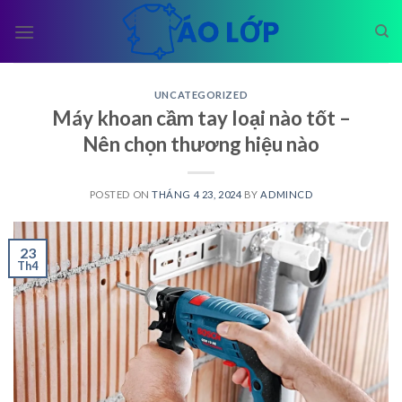
Skip
to
content
UNCATEGORIZED
Máy khoan cầm tay loại nào tốt –
Nên chọn thương hiệu nào
POSTED ON
THÁNG 4 23, 2024
BY
ADMINCD
23
Th4