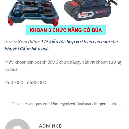
>>>>>Xem thêm:
17+ kiểu tóc hợp với trán cao nam che
khuyết điểm hiệu quả
Máy khoan pin bosch 36v 3 chức năng, bắt vít khoan tường
có búa
₫550.000 – đ680.000
This entry was posted in
Uncategorized
. Bookmark the
permalink
.
ADMINCD