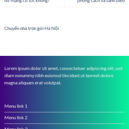
nữ mạng có tốt không?
phong cách và sành điệu
Chuyển nhà trọn gói Hà Nội
Lorem ipsum dolor sit amet, consectetuer adipiscing elit, sed
diam nonummy nibh euismod tincidunt ut laoreet dolore
magna aliquam erat volutpat.
Menu link 1
Menu link 2
Menu link 3