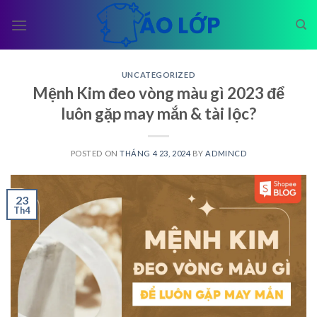
Skip
to
content
UNCATEGORIZED
Mệnh Kim đeo vòng màu gì 2023 để
luôn gặp may mắn & tài lộc?
POSTED ON
THÁNG 4 23, 2024
BY
ADMINCD
23
Th4