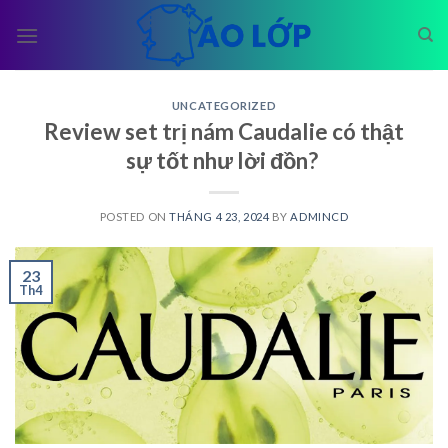
Skip
to
content
UNCATEGORIZED
Review set trị nám Caudalie có thật
sự tốt như lời đồn?
POSTED ON
THÁNG 4 23, 2024
BY
ADMINCD
23
Th4