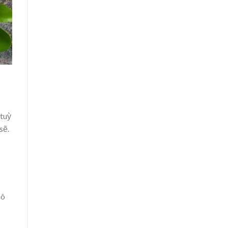
 tuỳ
sẽ.
hô