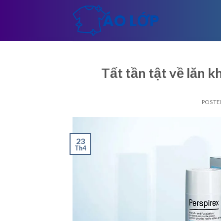
Skip
to
content
Tất tần tật về lăn 
POSTE
23
Th4