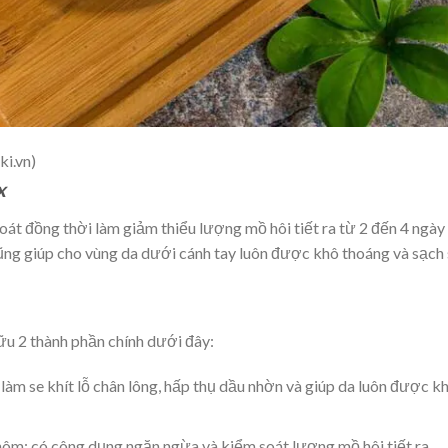
ki.vn)
x
át đồng thời làm giảm thiểu lượng mồ hôi tiết ra từ 2 đến 4 ngày
ũng giúp cho vùng da dưới cánh tay luôn được khô thoáng và sạch 
u 2 thành phần chính dưới đây:
làm se khít lỗ chân lông, hấp thụ dầu nhờn và giúp da luôn được k
hôm: có công dụng ngăn ngừa và kiểm soát lượng mồ hôi tiết ra,