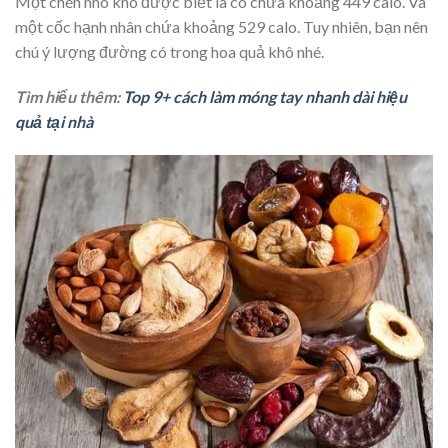
Một chén nho khô được biết là có chứa khoảng 449 calo. Và
một cốc hạnh nhân chứa khoảng 529 calo. Tuy nhiên, bạn nên
chú ý lượng đường có trong hoa quả khô nhé.
Tìm hiểu thêm:
Top 9+ cách làm móng tay nhanh dài hiệu
quả tại nhà