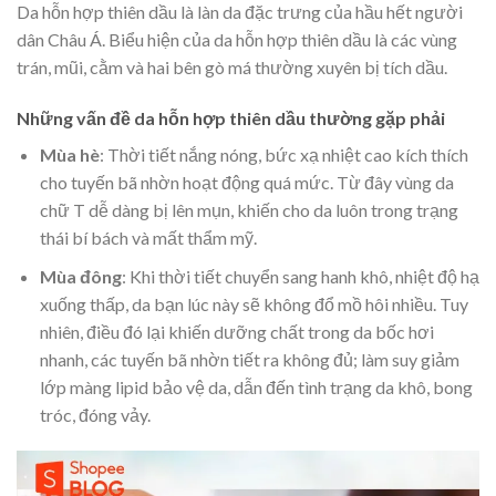
Da hỗn hợp thiên dầu là làn da đặc trưng của hầu hết người
dân Châu Á. Biểu hiện của da hỗn hợp thiên dầu là các vùng
trán, mũi, cằm và hai bên gò má thường xuyên bị tích dầu.
Những vấn đề da hỗn hợp thiên dầu thường gặp phải
Mùa hè
: Thời tiết nắng nóng, bức xạ nhiệt cao kích thích
cho tuyến bã nhờn hoạt động quá mức. Từ đây vùng da
chữ T dễ dàng bị lên mụn, khiến cho da luôn trong trạng
thái bí bách và mất thẩm mỹ.
Mùa đông
: Khi thời tiết chuyển sang hanh khô, nhiệt độ hạ
xuống thấp, da bạn lúc này sẽ không đổ mồ hôi nhiều. Tuy
nhiên, điều đó lại khiến dưỡng chất trong da bốc hơi
nhanh, các tuyến bã nhờn tiết ra không đủ; làm suy giảm
lớp màng lipid bảo vệ da, dẫn đến tình trạng da khô, bong
tróc, đóng vảy.