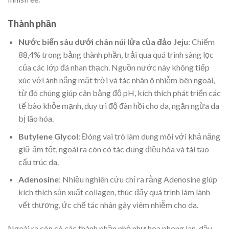
Thành phần
Nước biển sâu dưới chân núi lửa của đảo Jeju
: Chiếm
88,4% trong bảng thành phần, trải qua quá trình sàng lọc
của các lớp đá nhan thạch. Nguồn nước này không tiếp
xúc với ánh nắng mặt trời và tác nhân ô nhiễm bên ngoài,
từ đó chúng giúp cân bằng độ pH, kích thích phát triển các
tế bào khỏe mạnh, duy trì độ đàn hồi cho da, ngăn ngừa da
bị lão hóa.
Butylene Glycol
: Đóng vai trò làm dung môi với khả năng
giữ ẩm tốt, ngoài ra còn có tác dụng điều hòa và tái tạo
cấu trúc da.
Adenosine
: Nhiều nghiên cứu chỉ ra rằng Adenosine giúp
kích thích sản xuất collagen, thúc đẩy quá trình làm lành
vết thương, ức chế tác nhân gây viêm nhiễm cho da.
Ngoài ra còn có các thành phần nhỏ như hoa phong lan, dầu