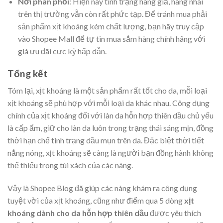
Nơi phân phối
: Hiện nay tình trạng hàng giả, hàng nhái
trên thị trường vẫn còn rất phức tạp. Để tránh mua phải
sản phẩm xịt khoáng kém chất lượng, bạn hãy truy cập
vào Shopee Mall để tự tin mua sắm hàng chính hãng với
giá ưu đãi cực kỳ hấp dẫn.
Tổng kết
Tóm lại, xịt khoáng là một sản phẩm rất tốt cho da, mỗi loại
xịt khoáng sẽ phù hợp với mỗi loại da khác nhau. Công dụng
chính của xịt khoáng đối với làn da hỗn hợp thiên dầu chủ yếu
là cấp ẩm, giữ cho làn da luôn trong trạng thái sáng mịn, đồng
thời hạn chế tình trạng dầu mụn trên da. Đặc biệt thời tiết
nắng nóng, xịt khoáng sẽ càng là người bạn đồng hành không
thể thiếu trong túi xách của các nàng.
Vậy là Shopee Blog đã giúp các nàng khám ra công dụng
tuyệt vời của xịt khoáng, cũng như điểm qua 5 dòng
xịt
khoáng dành cho da hỗn hợp thiên dầu
được yêu thích